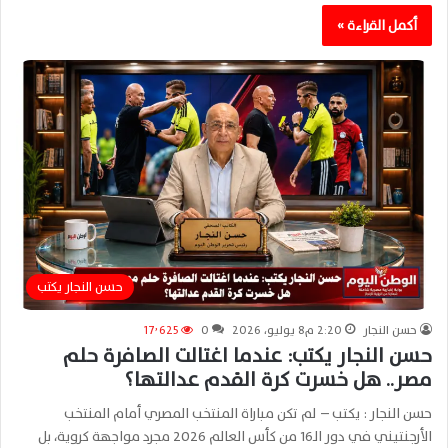
أكمل القراءة »
حسن النجار يكتب
حسن النجار
2:20 م8 يوليو، 2026
0
17٬625
حسن النجار يكتب: عندما اغتالت الصافرة حلم
مصر.. هل خسرت كرة القدم عدالتها؟
حسن النجار : يكتب – لم تكن مباراة المنتخب المصري أمام المنتخب
الأرجنتيني في دور الـ16 من كأس العالم 2026 مجرد مواجهة كروية، بل