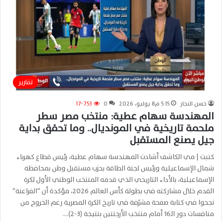
تقارير
حسن النجار
5:15 م8 يوليو، 2026
0
17٬753
المهندسة سهام عطية: منتخب مصر سطر
ملحمة تاريخية في المونديال.. وما تحقق بداية
جيل يصنع المستقبل
كتبت | مي الكاشف أشادت المهندسة سهام عطية، رئيس قطاع كهرباء
شمال الإسماعيلية ورئيس لجنة الطاقة بحزب مستقبل وطن بمحافظة
الإسماعيلية، بالأداء التاريخي الذي قدمه المنتخب الوطني الأول لكرة
القدم خلال مشاركته في بطولة كأس العالم 2026، مؤكدة أن “الفراعنة”
نجحوا في كتابة صفحة مشرّفة في تاريخ الكرة المصرية رغم الخروج من
منافسات دور الـ16 أمام منتخب الأرجنتين بنتيجة (3-2).…