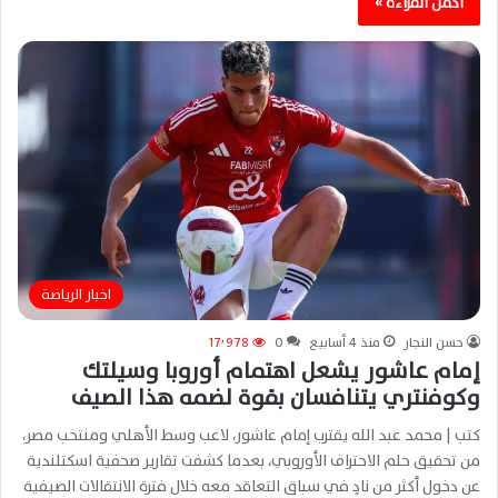
أكمل القراءة »
اخبار الرياضة
حسن النجار
منذ 4 أسابيع
0
17٬978
إمام عاشور يشعل اهتمام أوروبا وسيلتك
وكوفنتري يتنافسان بقوة لضمه هذا الصيف
كتب | محمد عبد الله يقترب إمام عاشور، لاعب وسط الأهلي ومنتخب مصر،
من تحقيق حلم الاحتراف الأوروبي، بعدما كشفت تقارير صحفية اسكتلندية
عن دخول أكثر من نادٍ في سباق التعاقد معه خلال فترة الانتقالات الصيفية