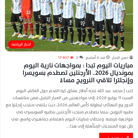
اخبار الرياضة
حسن النجار
منذ 4 أسابيع
0
17٬837
مباريات اليوم تبدا : بمواجهات نارية اليوم
بمونديال 2026.. الأرجنتين تصطدم بسويسرا
وإنجلترا تلاقي النرويج مساءً
كتب | محمد عبد الله تتجه أنظار عشاق كرة القدم حول العالم، اليوم
السبت 11 يوليو 2026، إلى مواجهتين من العيار الثقيل ضمن منافسات
الدور ربع النهائي لبطولة كأس العالم 2026، حيث يلتقي منتخب إنجلترا مع
نظيره النرويج، بينما يصطدم منتخب الأرجنتين بنظيره السويسري في
مواجهة مرتقبة. وتحظى مباريات اليوم باهتمام جماهيري واسع، في
ظل قوة المنتخبات المتأهلة إلى هذا…