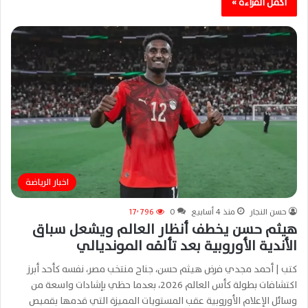
أكمل القراءة »
اخبار الرياضة
حسن النجار
منذ 4 أسابيع
0
17٬796
هيثم حسن يخطف أنظار العالم ويشعل سباق
الأندية الأوروبية بعد تألقه المونديالي
كتب | أحمد مجدي فرض هيثم حسن، جناح منتخب مصر، نفسه كأحد أبرز
اكتشافات بطولة كأس العالم 2026، بعدما حظي بإشادات واسعة من
وسائل الإعلام الأوروبية عقب المستويات المميزة التي قدمها بقميص