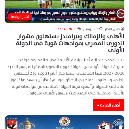
اخبار الرياضة
حسن النجار
منذ يومين
0
22٬148
الأهلي والزمالك وبيراميدز يستهلون مشوار
الدوري المصري بمواجهات قوية في الجولة
الأولى
كتب | محمد عبد الله أعلنت رابطة الأندية المصرية المحترفة مواعيد
مباريات الجولة الأولى من بطولة الدوري المصري الممتاز للموسم الجديد
2026-2027، لتبدأ المنافسات رسميًا خلال أيام 21 و22 و23 أغسطس
الجاري، وسط ترقب جماهيري لانطلاق موسم يُنتظر أن يشهد صراعًا قويًا
على لقب البطولة. وأسفرت قرعة الجولة الافتتاحية عن مواجهات قوية
للأندية المنافسة على اللقب، حيث يستهل الأهلي مشواره…
أكمل القراءة »