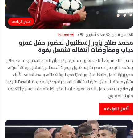
اخبار الرياضة
حسن النجار
منذ 3 أسابيع
0
19٬066
محمد صلاح يزور إسطنبول لحضور حفل عمرو
دياب ومفاوضات انتقاله تشتعل بقوة
كتب | خالد شريف أفادت تقارير صحفية تركية بأن النجم المصري محمد صلاح
يستعد للتوجه إلى مدينة إسطنبول يوم 2 أغسطس المقبل برفقة أسرته،
في زيارة تحمل طابعًا فنيًا ورياضيًا في الوقت ذاته، وسط تصاعد الأنباء
بشأن مستقبله خلال فترة الانتقالات الصيفية. وذكرت صحيفة Fanatik التركية
أن صلاح سيحضر حفل النجم عمرو دياب، المقرر إقامته على مسرح أتاكوي
مارينا المفتوح،…
أكمل القراءة »