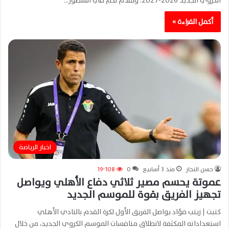
الكروي الجديد 2026-2027. ونقدم لكم في السطور…
أكمل القراءة »
اخبار الرياضة
حسن النجار
منذ 3 أسابيع
0
19٬108
عموتة يحسم مصير ثلاثي دفاع الأهلي ويواصل
تجهيز الفريق بقوة للموسم الجديد
كتبت | زينب فؤاد يواصل الفريق الأول لكرة القدم بالنادي الأهلي
استعداداته المكثفة لانطلاق منافسات الموسم الكروي الجديد، من خلال