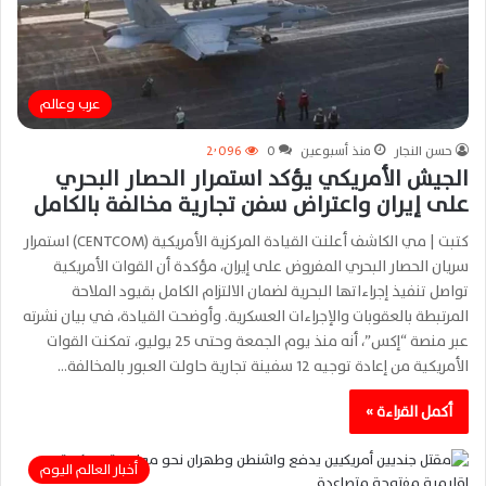
عرب وعالم
حسن النجار
منذ أسبوعين
0
2٬096
الجيش الأمريكي يؤكد استمرار الحصار البحري
على إيران واعتراض سفن تجارية مخالفة بالكامل
كتبت | مي الكاشف أعلنت القيادة المركزية الأمريكية (CENTCOM) استمرار
سريان الحصار البحري المفروض على إيران، مؤكدة أن القوات الأمريكية
تواصل تنفيذ إجراءاتها البحرية لضمان الالتزام الكامل بقيود الملاحة
المرتبطة بالعقوبات والإجراءات العسكرية. وأوضحت القيادة، في بيان نشرته
عبر منصة “إكس”، أنه منذ يوم الجمعة وحتى 25 يوليو، تمكنت القوات
الأمريكية من إعادة توجيه 12 سفينة تجارية حاولت العبور بالمخالفة…
أكمل القراءة »
أخبار العالم اليوم