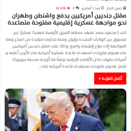
حسن النجار
منذ 3 أسابيع
0
18٬658
مقتل جنديين أمريكيين يدفع واشنطن وطهران
نحو مواجهة عسكرية إقليمية مفتوحة متصاعدة
كتب | محمود سعد تشهد منطقة الشرق الأوسط تصعيدًا عسكريًا غير
مسبوق بين الولايات المتحدة وإيران، وسط مخاوف متزايدة من اتساع رقعة
المواجهة إلى صراع إقليمي واسع، وذلك عقب مقتل جنديين أمريكيين
في هجوم صاروخي استهدف قاعدة عسكرية أمريكية في الأردن، أعقبه رد
أمريكي بضربات داخل الأراضي الإيرانية، وفقًا لما أوردته صحيفة نيويورك
تايمز. هجوم صاروخي يستهدف قاعدة أمريكية في…
أكمل القراءة »