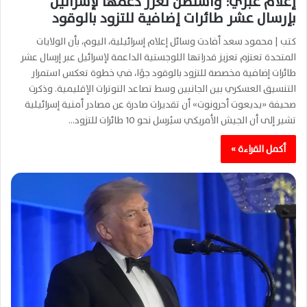
إعلام عبري: واشنطن تعزز دعمها لإسرائيل
بإرسال عشر طائرات إضافية للتزود بالوقود
كتب | محمود سعد أفادت وسائل إعلام إسرائيلية، اليوم، بأن الولايات
المتحدة تعتزم تعزيز قدراتها اللوجستية الداعمة لإسرائيل عبر إرسال عشر
طائرات إضافية مخصصة للتزود بالوقود جوًا، في خطوة تعكس استمرار
التنسيق العسكري بين الجانبين وسط تصاعد التوترات الإقليمية. وذكرت
صحيفة «يديعوت أحرونوت» أن تقديرات صادرة عن مصادر أمنية إسرائيلية
تشير إلى أن الجيش الأمريكي سيُرسل نحو 10 طائرات للتزود…
أكمل القراءة »