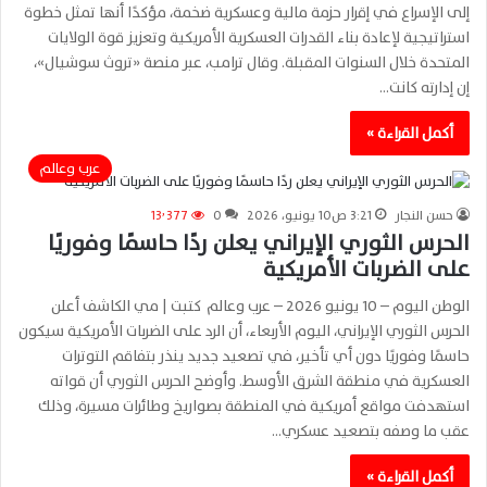
إلى الإسراع في إقرار حزمة مالية وعسكرية ضخمة، مؤكدًا أنها تمثل خطوة
استراتيجية لإعادة بناء القدرات العسكرية الأمريكية وتعزيز قوة الولايات
المتحدة خلال السنوات المقبلة. وقال ترامب، عبر منصة «تروث سوشيال»،
إن إدارته كانت…
أكمل القراءة »
عرب وعالم
حسن النجار
3:21 ص10 يونيو، 2026
0
13٬377
الحرس الثوري الإيراني يعلن ردًا حاسمًا وفوريًا
على الضربات الأمريكية
الوطن اليوم – 10 يونيو 2026 – عرب وعالم كتبت | مي الكاشف أعلن
الحرس الثوري الإيراني، اليوم الأربعاء، أن الرد على الضربات الأمريكية سيكون
حاسمًا وفوريًا دون أي تأخير، في تصعيد جديد ينذر بتفاقم التوترات
العسكرية في منطقة الشرق الأوسط. وأوضح الحرس الثوري أن قواته
استهدفت مواقع أمريكية في المنطقة بصواريخ وطائرات مسيرة، وذلك
عقب ما وصفه بتصعيد عسكري…
أكمل القراءة »