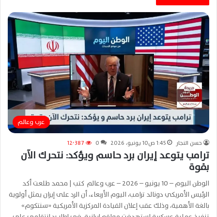
عرب وعالم
حسن النجار
1:45 ص10 يونيو، 2026
0
12٬387
ترامب يتوعد إيران برد حاسم ويؤكد: نتحرك الآن
بقوة
الوطن اليوم – 10 يونيو – 2026 – عرب وعالم كتب | محمد طلعت أكد
الرئيس الأمريكي دونالد ترامب، اليوم الأربعاء، أن الرد على إيران يمثل أولوية
بالغة الأهمية، وذلك عقب إعلان القيادة المركزية الأمريكية «سنتكوم»
تنفيذ عملية عسكرية استهدفت مواقع إيرانية، في إطار رد انتقامي على