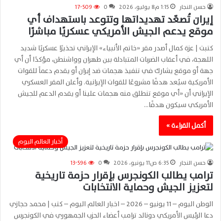
حسن النجار
1:15 م8 يوليو، 2026
0
17٬509
إيران تُصعّد تهديداتها وتتوعد باستهداف أي
موقع يدعم الجيش الأمريكي عسكريًا مباشرًا
كتبت | عزة كمال أصدر مقر «خاتم الأنبياء» الإيراني تحذيرًا عسكريًا شديد
اللهجة، في أعقاب الضربات المتبادلة بين طهران وواشنطن، مؤكدًا أن أي
جهة أو موقع يشارك في تنفيذ هجمات ضد إيران أو يقدم دعماً للقوات
الأمريكية سيُعد هدفًا مشروعًا للقوات الإيرانية. وأعلن المقر العسكري
الإيراني أن «أي موقع تنطلق منه هجمات علينا أو يقدم الدعم للجيش
الأمريكي سيكون هدفًا…
أكمل القراءة »
أخبار العالم اليوم
حسن النجار
6:35 ص11 يونيو، 2026
0
13٬596
ترامب يطالب الكونجرس بإقرار حزمة تاريخية
لتعزيز الجيش وحماية الانتخابات
الوطن اليوم – 11 يونيو – 2026 – اخبار العالم اليوم – كتب | محمد حجازي
دعا الرئيس الأمريكي دونالد ترامب أعضاء الحزب الجمهوري في الكونجرس