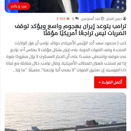
عرب وعالم
حسن النجار
منذ أسبوعين
0
2٬109
ترامب يتوعد إيران بهجوم واسع ويؤكد توقف
الضربات ليس تراجعًا أمريكيًا مؤقتًا
كتب | محمود سعد أكد الرئيس الأمريكي دونالد ترامب أن قرار الولايات
المتحدة وقف الضربات الجوية على إيران بشكل مؤقت لا يعكس أي تراجع
في موقف واشنطن، مشددًا على أن الخيار العسكري لا يزال مطروحًا بقوة
إذا لم تستجب طهران للمطالب الأمريكية. وقال ترامب، خلال مقابلة مع قناة
LCI الفرنسية، إن تعليق الضربات “لا يعني أننا تراجعنا”، مضيفًا: “ما زلنا…
أكمل القراءة »