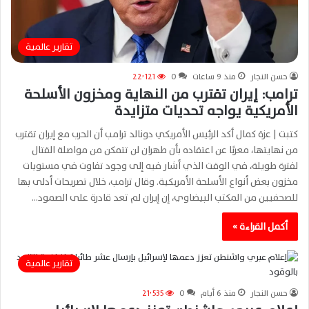
تقارير عالمية
حسن النجار
منذ 9 ساعات
0
22٬121
ترامب: إيران تقترب من النهاية ومخزون الأسلحة
الأمريكية يواجه تحديات متزايدة
كتبت | عزة كمال أكد الرئيس الأمريكي دونالد ترامب أن الحرب مع إيران تقترب
من نهايتها، معربًا عن اعتقاده بأن طهران لن تتمكن من مواصلة القتال
لفترة طويلة، في الوقت الذي أشار فيه إلى وجود تفاوت في مستويات
مخزون بعض أنواع الأسلحة الأمريكية. وقال ترامب، خلال تصريحات أدلى بها
للصحفيين من المكتب البيضاوي، إن إيران لم تعد قادرة على الصمود…
أكمل القراءة »
تقارير عالمية
حسن النجار
منذ 6 أيام
0
21٬535