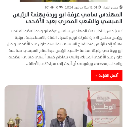
حسن النجار
12:01 م15 يونيو، 2024
0
301
المهندس سامي عرفة ابو وردة يهنئ الرئيس
السيسي والشعب المصري بعيد الأضحى
كتب| حسن النجار بعث المهندس سامس عرفة ابو وردة العضو المنتدب
ورئيس مجلس الادارة لشركة توزيع كهرباء القناة بالاسماعيلية ، برقية
تهنئة إلى الرئيس عبدالفتاح السيسي، بمناسبة حلول عيد الأضحى. و قال
ابو وردة في برقيتة فخامة «السيد الرئيس عبدالفتاح السيسي، بمناسبة
حلول عيد الأضحى المبارك، والتى تتعاظم فيها أسمى معانى التضحية
والفداء، يسعدنى ويشرفنى أن أبعث إلى سيادتكم بالأصالة…
أكمل القراءة »