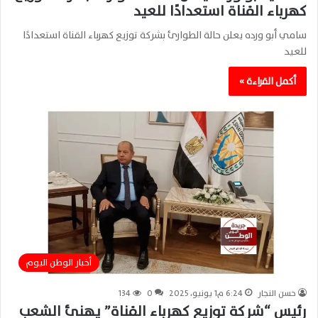
كهرباء القناة استعدادًا للعيد
سامي أبو ورده يعلن حالة الطوارئ بشركة توزيع كهرباء القناة استعدادًا
للعيد
أكمل القراءة »
أخبار الوطن اليوم
حسن النجار
6:24 م1 يونيو، 2025
0
134
رئيس “شركة توزيع كهرباء القناة” يهنئ الشعب