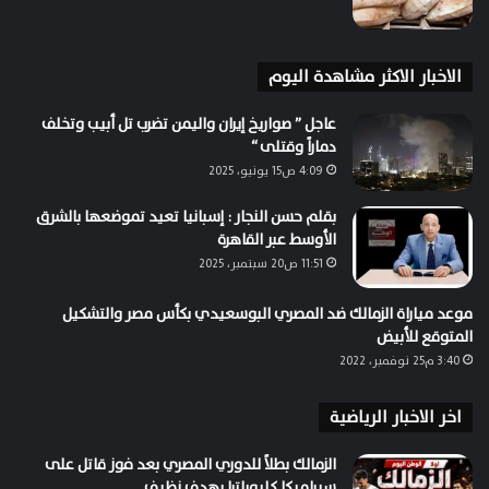
الاخبار الاكثر مشاهدة اليوم
عاجل ” صواريخ إيران واليمن تضرب تل أبيب وتخلف
دماراً وقتلى “
4:09 ص15 يونيو، 2025
بقلم حسن النجار : إسبانيا تعيد تموضعها بالشرق
الأوسط عبر القاهرة
11:51 ص20 سبتمبر، 2025
موعد مياراة الزمالك ضد المصري البوسعيدي بكأس مصر والتشكيل
المتوقع للأبيض
3:40 م25 نوفمبر، 2022
اخر الاخبار الرياضية
الزمالك بطلاً للدوري المصري بعد فوز قاتل على
سيراميكا كليوباترا بهدف نظيف