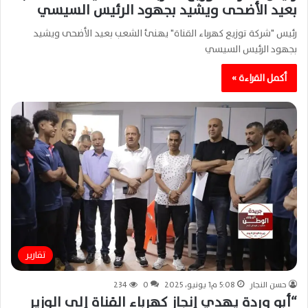
بعيد الأضحى ويشيد بجهود الرئيس السيسي
رئيس "شركة توزيع كهرباء القناة" يهنئ الشعب بعيد الأضحى ويشيد
بجهود الرئيس السيسي
أكمل القراءة »
تقارير
حسن النجار
5:08 م1 يونيو، 2025
0
234
“أبو وردة يهدي إنجاز كهرباء القناة إلى الوزير