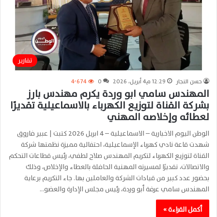
تقارير
حسن النجار
12:29 م4 أبريل، 2026
0
4٬674
المهندس سامي ابو وردة يكرم مهندس بارز
بشركة القناة لتوزيع الكهرباء بالاسماعيلية تقديرًا
لعطائه وإخلاصه المهني
الوطن اليوم الاخبارية – الاسماعيلية – 4 ابريل 2026 كتبت | عبير فاروق
شهدت قاعة نادي كهرباء الإسماعيلية، احتفالية مميزة نظمتها شركة
القناة لتوزيع الكهرباء لتكريم المهندس صلاح لطفي، رئيس قطاعات التحكم
والاتصالات، تقديرًا لمسيرته المهنية الحافلة بالعطاء والإخلاص، وذلك
بحضور عدد كبير من قيادات الشركة والعاملين بها. جاء التكريم برعاية
المهندس سامي عرفة أبو وردة، رئيس مجلس الإدارة والعضو…
أكمل القراءة »