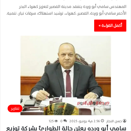
المهندس سامي أبو وردة يتفقد مدينة القصير لتعزيز كهرباء البحر
الأحمر سامي أبو وردة، القصير، كهرباء، ترشيد استهلاك، سرقات تيار، تنمية.
أكمل القراءة »
تقارير
حسن النجار
2:56 م4 يونيو، 2025
0
125
سامي أبو ورده يعلن حالة الطوارئ بشركة توزيع