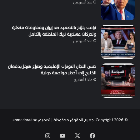
منذ أسبوعين
ترامب يلوّح بالتصعيد ضد إيران ومفاوضات متعثرة
وتحركات عسكرية تربك المنطقة بالكامل
منذ أسبوعين
حسن النجار: التوترات الإقليمية وصراع هرمز يدفعان
الخليج إلى أخطر مواجهة دولية
منذ 3 أسابيع
© Copyright 2026, جميع الحقوق محفوظة | تصميم
ahmedpradoo
‫X
فيسبوك
‫YouTube
انستقرام