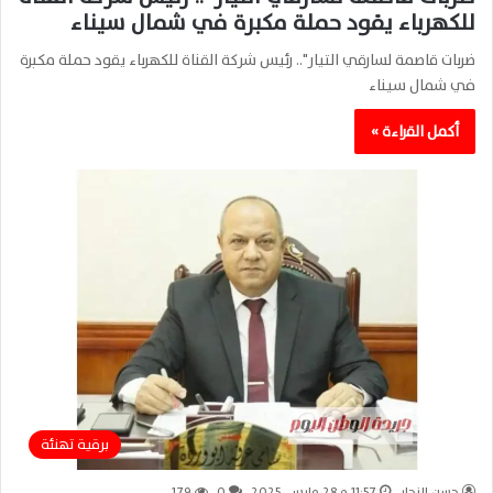
للكهرباء يقود حملة مكبرة في شمال سيناء
ضربات قاصمة لسارقي التيار".. رئيس شركة القناة للكهرباء يقود حملة مكبرة
في شمال سيناء
أكمل القراءة »
برقية تهنئة
حسن النجار
11:57 م28 مارس، 2025
0
179