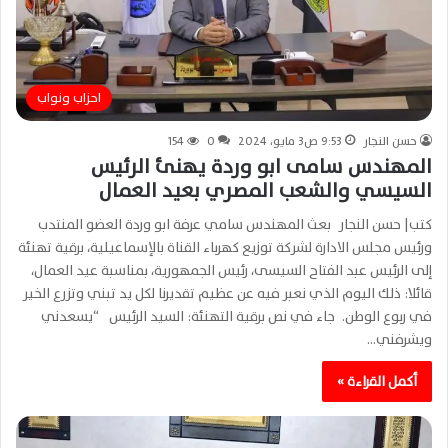
احزاب ونواب
حسن النجار
9:53 ص3 مايو، 2024
0
154
المهندس سامى ابو وردة يهنئ الرئيس
السيسي والشعب المصري بعيد العمال
كتب| حسن النجار بعث المهندس سامي عرفة ابو وردة العضو المنتدب
ورئيس مجلس الادارة لشركة توزيع كهرباء القناة بالإسماعيلية، برقية تهنئة
إلى الرئيس عبد الفتاح السيسى، رئيس الجمهورية، بمناسبة عيد العمال،
قائلا: ذلك اليوم الذي نعبر فيه عن عظيم تقديرنا لكل يد تبني وتزرع الخير
في ربوع الوطن. جاء في نص برقية التهنئة: السيد الرئيس “يسعدني
ويشرفني…
أكمل القراءة »