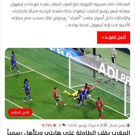
المحطات في مسيرته الكروية، مع اقتراب انتهاء عقده مع نادي ليفربول
بنهاية شهر يونيو الجاري، ليطوي بذلك صفحة تاريخية مليئة بالنجاحات
والإنجازات داخل أسوار ملعب “أنفيلد”. ويخوض قائد منتخب مصر مباراته
الأخيرة تحت راية ليفربول عندما يواجه…
أكمل القراءة »
كاس العالم
حسن النجار
4:35 ص25 يونيو، 2026
0
15٬789
المغرب يقلب الطاولة على هايتي ويتأهل رسمياً