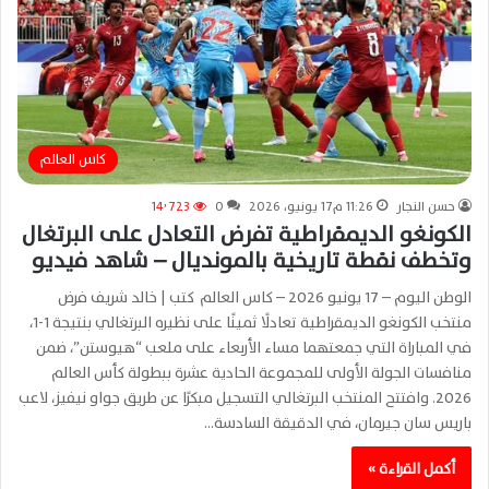
كاس العالم
حسن النجار
11:26 م17 يونيو، 2026
0
14٬723
الكونغو الديمقراطية تفرض التعادل على البرتغال
وتخطف نقطة تاريخية بالمونديال – شاهد فيديو
الوطن اليوم – 17 يونيو 2026 – كاس العالم كتب | خالد شريف فرض
منتخب الكونغو الديمقراطية تعادلًا ثمينًا على نظيره البرتغالي بنتيجة 1-1،
في المباراة التي جمعتهما مساء الأربعاء على ملعب “هيوستن”، ضمن
منافسات الجولة الأولى للمجموعة الحادية عشرة ببطولة كأس العالم
2026. وافتتح المنتخب البرتغالي التسجيل مبكرًا عن طريق جواو نيفيز، لاعب
باريس سان جيرمان، في الدقيقة السادسة…
أكمل القراءة »