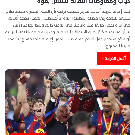
دياب ومفاوضات انتقاله تشتعل بقوة
كتب | خالد شريف أفادت تقارير صحفية تركية بأن النجم المصري محمد صلاح
يستعد للتوجه إلى مدينة إسطنبول يوم 2 أغسطس المقبل برفقة أسرته،
في زيارة تحمل طابعًا فنيًا ورياضيًا في الوقت ذاته، وسط تصاعد الأنباء
بشأن مستقبله خلال فترة الانتقالات الصيفية. وذكرت صحيفة Fanatik التركية
أن صلاح سيحضر حفل النجم عمرو دياب، المقرر إقامته على مسرح أتاكوي
مارينا المفتوح،…
أكمل القراءة »