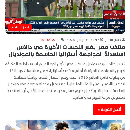
اخبار الرياضة
حسن النجار
1:47 م30 يونيو، 2026
0
16٬763
منتخب مصر يضع اللمسات الأخيرة في دالاس
استعدادًا لمواجهة أستراليا الحاسمة بالمونديال
كتب | خالد شريف يواصل منتخب مصر الأول لكرة القدم استعداداته المكثفة
لخوض المواجهة المرتقبة أمام منتخب أستراليا، ضمن منافسات دور الـ32
من بطولة كأس العالم 2026، حيث وضع الجهاز الفني برنامجًا متكاملًا
لتجهيز اللاعبين قبل اللقاء المنتظر، الذي يمثل محطة مهمة في مشوار
الفراعنة بالبطولة. وأكد إبراهيم حسن مدير منتخب مصر الأول، أن المنتخب
سيخوض مرانه اليوم في تمام…
أكمل القراءة »