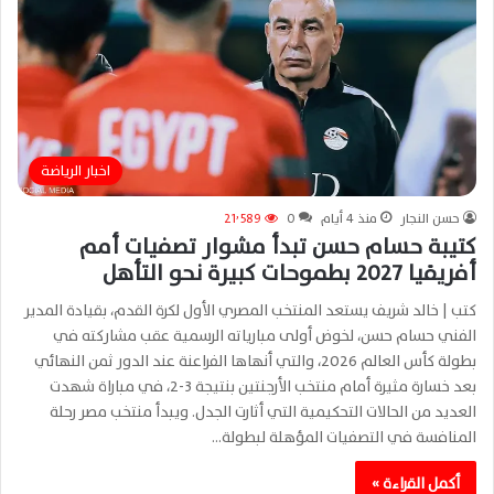
اخبار الرياضة
حسن النجار
منذ 4 أيام
0
21٬589
كتيبة حسام حسن تبدأ مشوار تصفيات أمم
أفريقيا 2027 بطموحات كبيرة نحو التأهل
كتب | خالد شريف يستعد المنتخب المصري الأول لكرة القدم، بقيادة المدير
الفني حسام حسن، لخوض أولى مبارياته الرسمية عقب مشاركته في
بطولة كأس العالم 2026، والتي أنهاها الفراعنة عند الدور ثمن النهائي
بعد خسارة مثيرة أمام منتخب الأرجنتين بنتيجة 3-2، في مباراة شهدت
العديد من الحالات التحكيمية التي أثارت الجدل. ويبدأ منتخب مصر رحلة
المنافسة في التصفيات المؤهلة لبطولة…
أكمل القراءة »