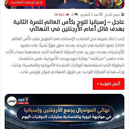
اخبار الرياضة العالمية
حسن النجار
منذ 3 أسابيع
0
18٬862
عاجل – إسبانيا تتوج بكأس العالم للمرة الثانية
بهدف قاتل أمام الأرجنتين في النهائي
كتب | خالد شريف نجح المنتخب الإسباني في التتويج بلقب كأس العالم
2026 للمرة الثانية في تاريخه، بعدما حقق فوزًا ثمينًا على نظيره
الأرجنتيني بهدف دون رد، في المباراة النهائية التي جمعتهما مساء الأحد
على ملعب “ميتلايف” بولاية نيوجيرسي الأمريكية، ضمن منافسات
البطولة التي استضافتها الولايات المتحدة الأمريكية والمكسيك وكندا.
وجاء هدف المباراة الوحيد عن طريق المهاجم فيران توريس في…
أكمل القراءة »