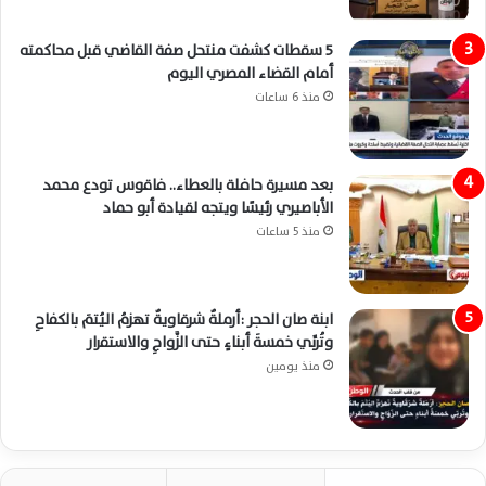
5 سقطات كشفت منتحل صفة القاضي قبل محاكمته
أمام القضاء المصري اليوم
منذ 6 ساعات
بعد مسيرة حافلة بالعطاء.. فاقوس تودع محمد
الأباصيري رئيسًا ويتجه لقيادة أبو حماد
منذ 5 ساعات
ابنة صان الحجر :أرملةٌ شرقاويةٌ تهزمُ اليُتمَ بالكفاحِ
وتُربِّي خمسةَ أبناءٍ حتى الزَّواجِ والاستقرار
منذ يومين