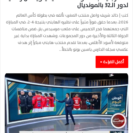
لدور الـ32 بالمونديال
كتب | خالد شريف واصل منتخب المغرب تألقه في بطولة كأس العالم
2026، بعدما حقق فوزاً مثيراً على نظيره الهايتي بنتيجة 4-2، في المباراة
التي جمعتهما فجر الخميس على ملعب مرسيدس بنز، ضمن منافسات
الجولة الثالثة والأخيرة من دور المجموعات. وشهدت المباراة بداية غير
متوقعة لأسود الأطلس، بعدما تقدم منتخب هايتي مبكراً إثر هدف
عكسي سجله الحارس ياسين بونو بالخطأ…
أكمل القراءة »