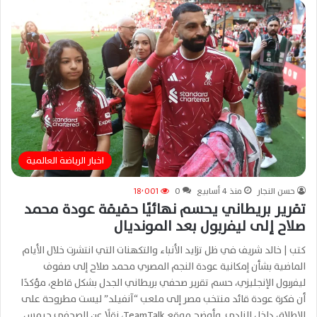
اخبار الرياضة العالمية
حسن النجار
منذ 4 أسابيع
0
18٬001
تقرير بريطاني يحسم نهائيًا حقيقة عودة محمد
صلاح إلى ليفربول بعد المونديال
كتب | خالد شريف في ظل تزايد الأنباء والتكهنات التي انتشرت خلال الأيام
الماضية بشأن إمكانية عودة النجم المصري محمد صلاح إلى صفوف
ليفربول الإنجليزي، حسم تقرير صحفي بريطاني الجدل بشكل قاطع، مؤكدًا
أن فكرة عودة قائد منتخب مصر إلى ملعب “آنفيلد” ليست مطروحة على
الإطلاق داخل النادي. وأوضح موقع TeamTalk، نقلًا عن الصحفي جيمس