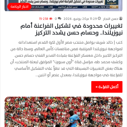
اخبار الرياضة
حسن النجار
11:29 م20 يونيو، 2026
0
15٬258
تغييرات محدودة في تشكيل الفراعنة أمام
نيوزيلندا.. وحسام حسن يشدد التركيز
كتب | خالد شريف يواصل منتخب مصر الأول لكرة القدم استعداداته
لمواجهة نيوزيلندا المرتقبة ضمن منافسات كأس العالم، وسط حالة من
التركيز الكبير داخل معسكر الفراعنة بقيادة المدير الفني حسام حسن.
وكشف محمد طه، مراسل قناة “أون سبورت” المرافق لبعثة المنتخب، أن
هناك بعض التغييرات البسيطة التي قد تطرأ على التشكيل الأساسي
للفراعنة في مواجهة نيوزيلندا، بمعدل عنصر أو اثنين…
أكمل القراءة »