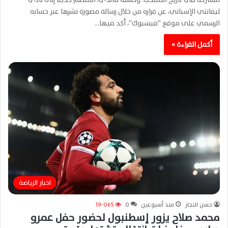
ليفانتي الإسباني، عن قراره من خلال رسالة مصورة نشرها عبر حسابه
الرسمي على موقع “فيسبوك”، أكد فيها…
أكمل القراءة »
اخبار الرياضة
حسن النجار
منذ أسبوعين
0
19٬065
محمد صلاح يزور إسطنبول لحضور حفل عمرو