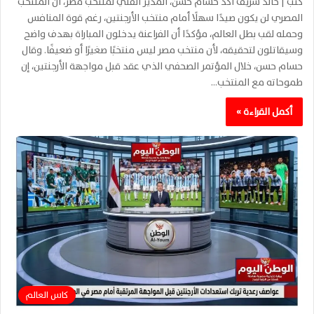
كتب | خالد شريف أكد حسام حسن، المدير الفني لمنتخب مصر، أن المنتخب
المصري لن يكون صيدًا سهلًا أمام منتخب الأرجنتين، رغم قوة المنافس
وحمله لقب بطل العالم، مؤكدًا أن الفراعنة يدخلون المباراة بهدف واضح
وسيقاتلون لتحقيقه، لأن منتخب مصر ليس منتخبًا صغيرًا أو ضعيفًا. وقال
حسام حسن، خلال المؤتمر الصحفي الذي عقد قبل مواجهة الأرجنتين، إن
طموحاته مع المنتخب…
أكمل القراءة »
كاس العالم