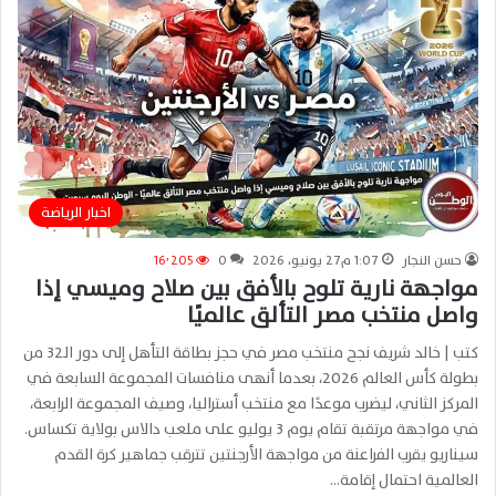
اخبار الرياضة
حسن النجار
1:07 م27 يونيو، 2026
0
16٬205
مواجهة نارية تلوح بالأفق بين صلاح وميسي إذا
واصل منتخب مصر التألق عالميًا
كتب | خالد شريف نجح منتخب مصر في حجز بطاقة التأهل إلى دور الـ32 من
بطولة كأس العالم 2026، بعدما أنهى منافسات المجموعة السابعة في
المركز الثاني، ليضرب موعدًا مع منتخب أستراليا، وصيف المجموعة الرابعة،
في مواجهة مرتقبة تقام يوم 3 يوليو على ملعب دالاس بولاية تكساس.
سيناريو يقرب الفراعنة من مواجهة الأرجنتين تترقب جماهير كرة القدم
العالمية احتمال إقامة…