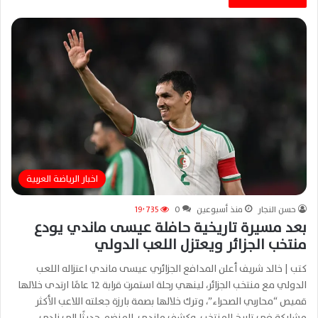
اخبار الرياضة العربية
حسن النجار
منذ أسبوعين
0
19٬735
بعد مسيرة تاريخية حافلة عيسى ماندي يودع
منتخب الجزائر ويعتزل اللعب الدولي
كتب | خالد شريف أعلن المدافع الجزائري عيسى ماندي اعتزاله اللعب
الدولي مع منتخب الجزائر، لينهي رحلة استمرت قرابة 12 عامًا ارتدى خلالها
قميص “محاربي الصحراء”، وترك خلالها بصمة بارزة جعلته اللاعب الأكثر
مشاركة في تاريخ المنتخب. وكشف ماندي، المنضم حديثًا إلى نادي