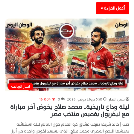
أكمل القراءة »
اخبار الرياضة
حسن النجار
5:50 ص26 يونيو، 2026
0
16٬004
ليلة وداع تاريخية.. محمد صلاح يخوض آخر مباراة
مع ليفربول بقميص منتخب مصر
كتب | خالد شريف يترقب عشاق كرة القدم حول العالم ليلة استثنائية
يعيشها النجم المصري محمد صلاح، الذي يستعد لخوض واحدة من أبرز