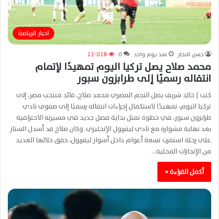
اخبار الرياضة
حسن النجار
منذ يوم واحد
0
22٬028
محمد صلاح يصل تركيا اليوم تمهيدًا لإتمام
انتقاله رسميًا إلى طرابزون سبور
كتب | خالد شريف يصل النجم المصري محمد صلاح، قائد منتخب مصر، إلى
تركيا اليوم، تمهيدًا لاستكمال إجراءات انتقاله رسميًا إلى صفوف نادي
طرابزون سبور، في خطوة تمثل بداية فصل جديد في مسيرته الاحترافية
بعد نهاية مشواره مع نادي ليفربول الإنجليزي. وكان صلاح قد أسدل الستار
على رحلة استمرت تسعة أعوام داخل أسوار ليفربول، حقق خلالها العديد
من الإنجازات المحلية…
أكمل القراءة »