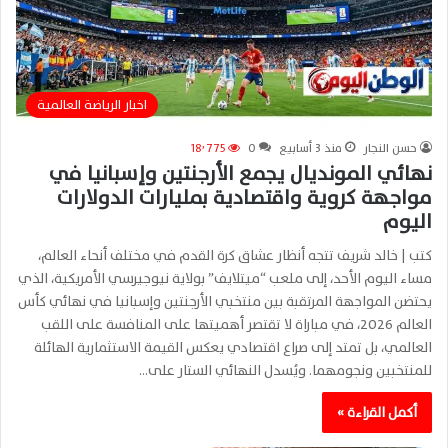
اخبار الرياضة العالمية
حسن النجار
منذ 3 أسابيع
0
18٬775
نهائي المونديال يجمع الأرجنتين وإسبانيا في
مواجهة كروية واقتصادية بمليارات الدولارات
اليوم
كتب | خالد شريف تتجه أنظار عشاق كرة القدم في مختلف أنحاء العالم،
مساء اليوم الأحد، إلى ملعب “ميتلايف” بولاية نيوجيرسي الأمريكية، الذي
يحتضن المواجهة المرتقبة بين منتخبي الأرجنتين وإسبانيا في نهائي كأس
العالم 2026، في مباراة لا تقتصر أهميتها على المنافسة على اللقب
العالمي، بل تمتد إلى صراع اقتصادي يعكس القيمة الاستثمارية الهائلة
للمنتخبين ونجومهما. ويُسدل النهائي الستار على…
أكمل القراءة »