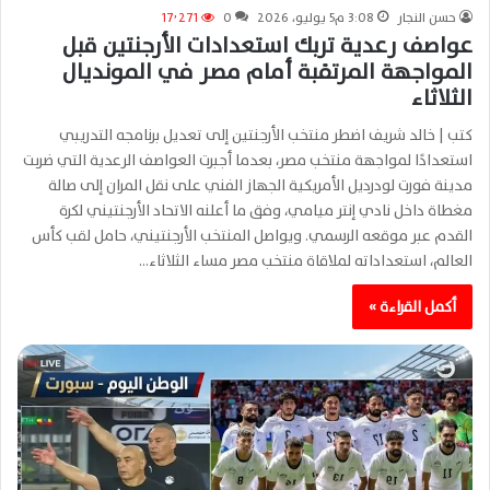
حسن النجار
3:08 م5 يوليو، 2026
0
17٬271
عواصف رعدية تربك استعدادات الأرجنتين قبل
المواجهة المرتقبة أمام مصر في المونديال
الثلاثاء
كتب | خالد شريف اضطر منتخب الأرجنتين إلى تعديل برنامجه التدريبي
استعدادًا لمواجهة منتخب مصر، بعدما أجبرت العواصف الرعدية التي ضربت
مدينة فورت لودرديل الأمريكية الجهاز الفني على نقل المران إلى صالة
مغطاة داخل نادي إنتر ميامي، وفق ما أعلنه الاتحاد الأرجنتيني لكرة
القدم عبر موقعه الرسمي. ويواصل المنتخب الأرجنتيني، حامل لقب كأس
العالم، استعداداته لملاقاة منتخب مصر مساء الثلاثاء…
أكمل القراءة »