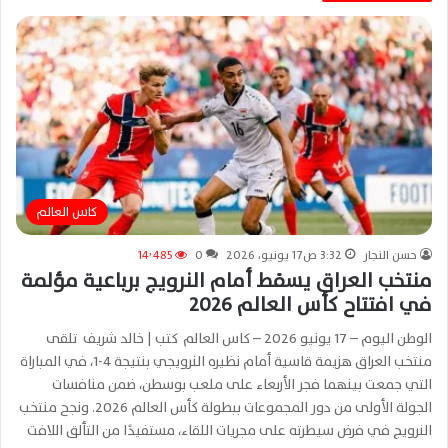
كاس العالم
حسن النجار
3:32 ص17 يونيو، 2026
0
14٬485
منتخب العراق يسقط أمام النرويج برباعية مؤلمة
في افتتاح كأس العالم 2026
الوطن اليوم – 17 يونيو 2026 – كاس العالم كتب | خالد شريف تلقى
منتخب العراق هزيمة قاسية أمام نظيره النرويجي بنتيجة 4-1، في المباراة
التي جمعت بينهما فجر الأربعاء على ملعب بوسطن، ضمن منافسات
الجولة الأولى من دور المجموعات ببطولة كأس العالم 2026. ونجح منتخب
النرويج في فرض سيطرته على مجريات اللقاء، مستفيدًا من التألق اللافت