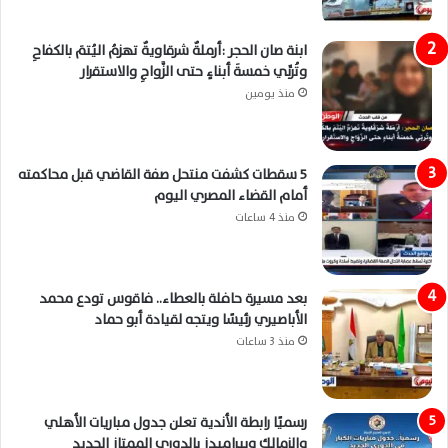
ابنة صان الحجر :أرملةٌ شرقاويةٌ تهزمُ اليُتمَ بالكفاحِ
وتُربِّي خمسةَ أبناءٍ حتى الزَّواجِ والاستقرار
منذ يومين
5 سقطات كشفت منتحل صفة القاضي قبل محاكمته
أمام القضاء المصري اليوم
منذ 4 ساعات
بعد مسيرة حافلة بالعطاء.. فاقوس تودع محمد
الأباصيري رئيسًا ويتجه لقيادة أبو حماد
منذ 3 ساعات
رسميًا رابطة الأندية تعلن جدول مباريات الأهلي
والزمالك وبيراميدز بالدوري الممتاز الجديد