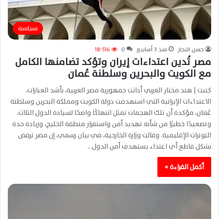
سياسة
حسن النجار
منذ 3 أسابيع
0
18٬516
مصر تُدين اعتداءات إيران وتؤكد تضامنها الكامل
مع الكويت والبحرين وسلطنة عُمان
كتبت | هند مختار العربي أدانت جمهورية مصر العربية، بأشد العبارات،
الاعتداءات الإيرانية التي استهدفت دولة الكويت ومملكة البحرين وسلطنة
عُمان، مؤكدة أن تلك الهجمات تمثل انتهاكًا واضحًا لسيادة الدول الثلاث،
وتصعيدًا خطيرًا من شأنه تهديد أمن واستقرار منطقة الخليج، وزيادة حدة
التوترات الإقليمية. وقالت وزارة الخارجية، في بيان رسمي، إن مصر ترفض
بشكل قاطع أي اعتداء يستهدف أمن الدول…
أكمل القراءة »