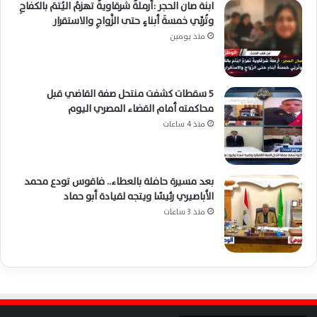
ابنة صان الحجر :أرملةٌ شرقاويةٌ تهزمُ اليُتمَ بالكفاحِ
وتُربِّي خمسةَ أبناءٍ حتى الزَّواجِ والاستقرار
منذ يومين
5 سقطات كشفت منتحل صفة القاضي قبل
محاكمته أمام القضاء المصري اليوم
منذ 4 ساعات
بعد مسيرة حافلة بالعطاء.. فاقوس تودع محمد
الأباصيري رئيسًا ويتجه لقيادة أبو حماد
منذ 3 ساعات