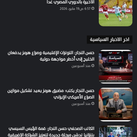
الأخيرة بالدوري المصري غداً
6:57 ص19 مايو، 2026
اخر الاخبار السياسية
حسن النجار: التوترات الإقليمية وصراع هرمز يدفعان
الخليج إلى أخطر مواجهة دولية
منذ أسبوعين
حسن النجار يكتب: مضيق هرمز يعيد تشكيل موازين
الصراع الأمريكي الإيراني
منذ أسبوعين
الكاتب الصحفي حسن النجار: قمة الرئيس السيسي
بتنزانيا تدشن مرحلة جديدة لتعزيز الشراكة الإفريقية