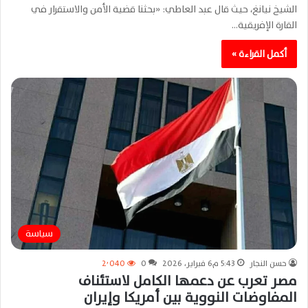
الشيخ نيانغ، حيث قال عبد العاطي: «بحثنا قضية الأمن والاستقرار في
القارة الإفريقية…
أكمل القراءة »
سياسة
حسن النجار
5:43 م6 فبراير، 2026
0
2٬040
مصر تعرب عن دعمها الكامل لاستئناف
المفاوضات النووية بين أمريكا وإيران