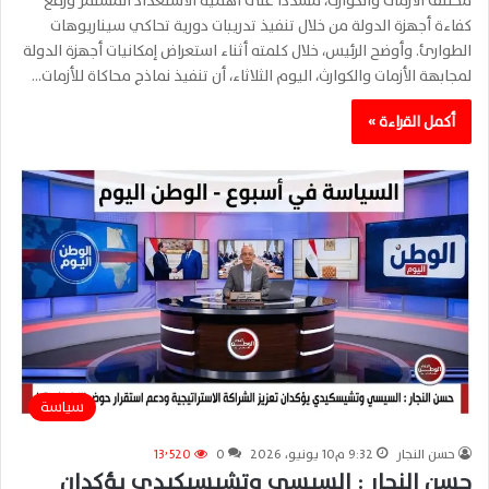
مختلف الأزمات والكوارث، مشددًا على أهمية الاستعداد المستمر ورفع
كفاءة أجهزة الدولة من خلال تنفيذ تدريبات دورية تحاكي سيناريوهات
الطوارئ. وأوضح الرئيس، خلال كلمته أثناء استعراض إمكانيات أجهزة الدولة
لمجابهة الأزمات والكوارث، اليوم الثلاثاء، أن تنفيذ نماذج محاكاة للأزمات…
أكمل القراءة »
سياسة
حسن النجار
9:32 م10 يونيو، 2026
0
13٬520
حسن النجار : السيسي وتشيسيكيدي يؤكدان