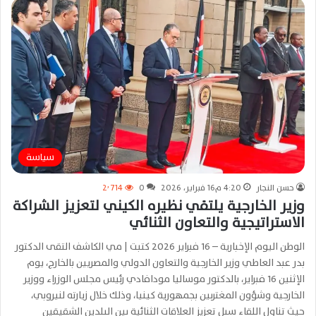
سياسة
حسن النجار
4:20 م16 فبراير، 2026
0
2٬714
وزير الخارجية يلتقي نظيره الكيني لتعزيز الشراكة
الاستراتيجية والتعاون الثنائي
الوطن اليوم الإخبارية – 16 فبراير 2026 كتبت | مي الكاشف التقى الدكتور
بدر عبد العاطي وزير الخارجية والتعاون الدولي والمصريين بالخارج، يوم
الإثنين 16 فبراير، بالدكتور موساليا مودافادي رئيس مجلس الوزراء ووزير
الخارجية وشؤون المغتربين بجمهورية كينيا، وذلك خلال زيارته لنيروبي،
حيث تناول اللقاء سبل تعزيز العلاقات الثنائية بين البلدين الشقيقين