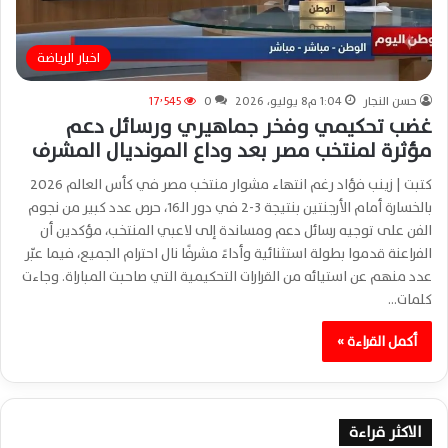
اخبار الرياضة
حسن النجار
1:04 م8 يوليو، 2026
0
17٬545
غضب تحكيمي وفخر جماهيري ورسائل دعم
مؤثرة لمنتخب مصر بعد وداع المونديال المشرف
كتبت | زينب فؤاد رغم انتهاء مشوار منتخب مصر في كأس العالم 2026
بالخسارة أمام الأرجنتين بنتيجة 3-2 في دور الـ16، حرص عدد كبير من نجوم
الفن على توجيه رسائل دعم ومساندة إلى لاعبي المنتخب، مؤكدين أن
الفراعنة قدموا بطولة استثنائية وأداءً مشرفًا نال احترام الجميع، فيما عبّر
عدد منهم عن استيائه من القرارات التحكيمية التي صاحبت المباراة. وجاءت
كلمات…
أكمل القراءة »
الاكثر قراءة