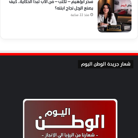
سحر ابراهيم – تكتب – من الأب تبدأ الحكاية.. كيف
يصنع الرجل نجاح ابنته؟
منذ 22 ساعة
شعار جريدة الوطن اليوم