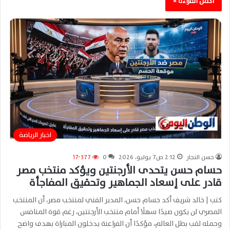
أكمل القراءة »
اخبار الرياضة
حسن النجار
2:12 ص7 يوليو، 2026
0
17٬377
حسام حسن يتحدى الأرجنتين ويؤكد منتخب مصر
قادر على إسعاد الجماهير وتحقيق المفاجأة
كتب | خالد شريف أكد حسام حسن، المدير الفني لمنتخب مصر، أن المنتخب
المصري لن يكون صيدًا سهلًا أمام منتخب الأرجنتين، رغم قوة المنافس
وحمله لقب بطل العالم، مؤكدًا أن الفراعنة يدخلون المباراة بهدف واضح