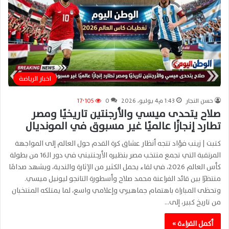
اخبار الرياضة
حسن النجار
1:43 م4 يوليو، 2026
0
17٬105
صلاح يتحدى ميسي والأرجنتين تاريخيًا ومصر
تطارد إنجازًا عالميًا غير مسبوق في المونديال
كتبت | زينب فؤاد تتجه أنظار عشاق كرة القدم حول العالم إلى المواجهة
المرتقبة التي تجمع منتخب مصر بنظيره الأرجنتيني في دور الـ16 من بطولة
كأس العالم 2026، في لقاء يحمل الكثير من الإثارة والندية، ويشهد صدامًا
منتظرًا بين قائد الفراعنة محمد صلاح وأسطورة التانجو ليونيل ميسي.
وتحظى المباراة باهتمام جماهيري وإعلامي واسع، لما يمتلكه المنتخبان
من تاريخ كبير، إلى…
أكمل القراءة »