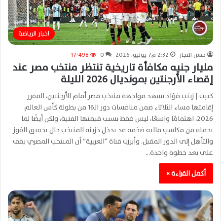
اخبار الرياضة
حسن النجار
2:32 م7 يوليو، 2026
0
17٬498
مليار جنيه مكافأة تاريخية تنتظر منتخب مصر عند
إقصاء الأرجنتين بمونديال 2026 الليلة
كتبت | زينب فؤاد تشهد مواجهة منتخب مصر أمام الأرجنتين، المقرر
إقامتها مساء الثلاثاء ضمن منافسات دور الـ16 من بطولة كأس العالم
2026، اهتمامًا واسعًا، ليس فقط بسبب قيمتها الفنية، ولكن أيضًا لما
تحمله من مكاسب مالية ضخمة قد تدخل خزينة المنتخب حال تحقيق الفوز
والتأهل إلى الدور المقبل. وأبرزت قناة “العربية” أن المنتخب المصري يقف
على بعد خطوة واحدة…
أكمل القراءة »