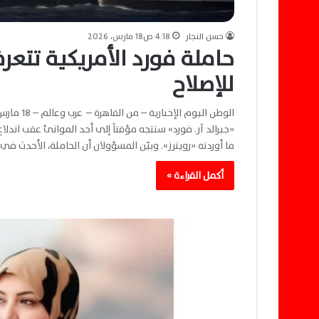
حسن النجار
4:18 ص18 مارس، 2026
حاملة فورد الأمريكية تتعر
للإصلاح
«جيرالد آر. فورد» ستتجه مؤقتاً إلى أحد الموانئ عقب اندل
ما أوردته «رويترز». وبيّن المسؤولان أن الحاملة، الأحدث في 
أكمل القراءة »