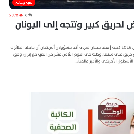
عرب وعالم
5٬370
0
ض لحريق كبير وتتجه إلى اليونان
الوطن اليوم الإخبارية – من القاهرة – عرب وعالم – 18 مارس 2026 كتبت | هند مختار العربي أكد مسؤولان أمريكيان أن حاملة الطائرات
اع حريق على متنها، وذلك في اليوم الثامن عشر من الحرب مع إيران، وفق
الأسطول الأمريكي والأكبر عالمياً،…