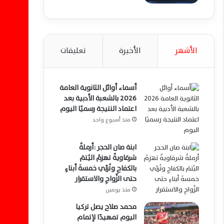
الأشهر
الأخيرة
تعليقات
أسماء أوائل الثانوية العامة
2026 بالشعبة الأدبية بعد
اعتماد النتيجة رسميًا اليوم
منذ أسبوع واحد
ابنة صان الحجر :أرملةٌ
شرقاويةٌ تهزمُ اليُتمَ
بالكفاحِ وتُربِّي خمسةَ أبناءٍ
حتى الزَّواجِ والاستقرار
منذ يومين
محمد صلاح يصل تركيا
اليوم تمهيدًا لإتمام