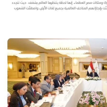
 وملكات مصر العظماء. إنها لحظة ينتظرها العالم بشغف، حيث تتجدد
تغنّت بإنجازاتهم المتاحف العالمية بجميع لغات الأرض، واصطفّت الشعوب