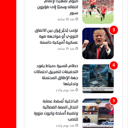
اليوم تمهيدًا لإتمام
انتقاله رسميًا إلى طرابزون
سبور
منذ 18 ساعة
ترامب يُخيّر إيران بين الاتفاق
النووي أو مواجهة ضربة
عسكرية أمريكية حاسمة
منذ 19 ساعة
حطام مُسيرة دمياط يقود
التحقيقات لتضييق احتمالات
جهة الإطلاق المحتملة
وتحليلها
منذ يوم واحد
الداخلية تُسقط عصابة
انتحال الصفة القضائية
وتضبط أسلحة وكروت مزورة
للنصب
منذ يوم واحد