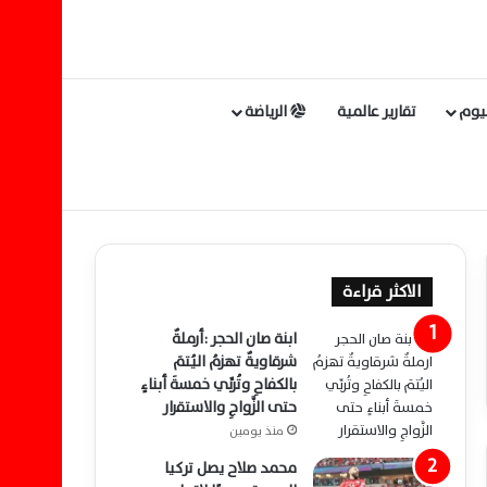
ليوم
تقارير عالمية
الرياضة
الاكثر قراءة
ابنة صان الحجر :أرملةٌ
شرقاويةٌ تهزمُ اليُتمَ
بالكفاحِ وتُربِّي خمسةَ أبناءٍ
حتى الزَّواجِ والاستقرار
منذ يومين
محمد صلاح يصل تركيا