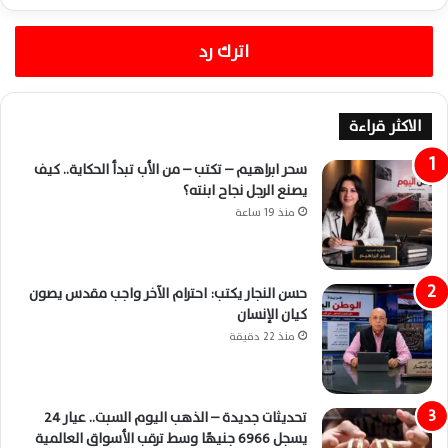
اترك رد
الاكثر قراءة
سحر ابراهيم – تكتب – من الأب تبدأ الحكاية.. كيف
يصنع الرجل نجاح ابنته؟
منذ 19 ساعة
حسن النجار يكتب: احترام الآخر واجب مقدس يصون
كيان الإنسان
منذ 22 دقيقة
تحديثات جديدة – الذهب اليوم السبت.. عيار 24
يسجل 6966 جنيهًا وسط ترقب الأسواق العالمية