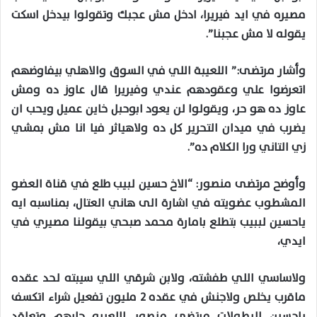
مصيره في ايد فيريرا، ادخل مش عجبك وتقولوا بيدخل اسكت
يقوله لا مش عجبنا”.
وأشار مرتضى:” اللعيبة اللي في السوق والاهلي بيفاوضهم
اتعرضوا علي وعقودهم عندي وفيريرا قال عاوز ده ومش
عاوز ده هو حر، ويقولوا لن يعود ابوحبل خاين عميل ويحب ان
يضرب في ميدان التحرير كل ده ولاهياثر فيا انا مش بمشي
زي التاني ورا الكلام ده”.
وأوضح مرتضى منصور: “الاخ حسين لبيب طلع في قناة العضو
المشطوب عضويته في اشارة الى هاني العتال، بمناسبه ايه
ياحسين لببيب بتطلع بامارة محمد صبحي بيقولنا مصيري في
ايدي،
ولاساسي اللي طفشته، ولابن شرقي اللي سيبته لحد عقده
ماقرب يخلص ولاجنش في عقده 2 مليون تفعيل شراء اتكسف
ياحسين البطولات مرتضى منصور اللعبيه جابهم وتعاقد