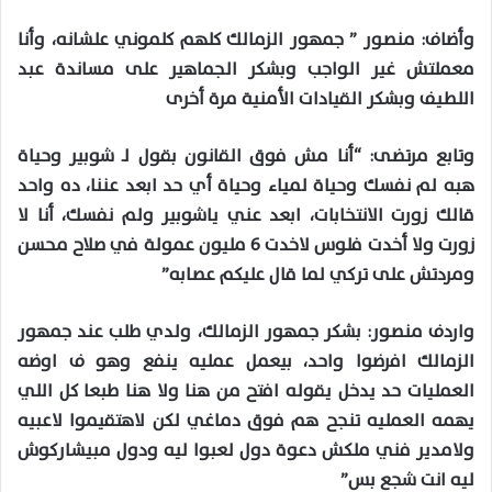
وأضاف: منصور ” جمهور الزمالك كلهم كلموني علشانه، وأنا
معملتش غير الواجب وبشكر الجماهير على مساندة عبد
اللطيف وبشكر القيادات الأمنية مرة أخرى
وتابع مرتضى: “أنا مش فوق القانون بقول لـ شوبير وحياة
هبه لم نفسك وحياة لمياء وحياة أي حد ابعد عننا، ده واحد
قالك زورت الانتخابات، ابعد عني ياشوبير ولم نفسك، أنا لا
زورت ولا أخدت فلوس لاخدت 6 مليون عمولة في صلاح محسن
ومردتش على تركي لما قال عليكم عصابه”
واردف منصور: بشكر جمهور الزمالك، ولدي طلب عند جمهور
الزمالك افرضوا واحد، بيعمل عمليه ينفع وهو ف اوضه
العمليات حد يدخل يقوله افتح من هنا ولا هنا طبعا كل اللي
يهمه العمليه تنجح هم فوق دماغي لكن لاهتقيموا لاعبيه
ولامدير فني ملكش دعوة دول لعبوا ليه ودول مبيشاركوش
ليه انت شجع بس”