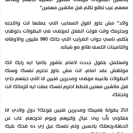
معهم عيب تطلع تكلم قبل ماتشين مهمين”
واكد” مش عاوز اقول المصايب اللي عملتها انت واللجنه
وبحترمك وانت قولت الفضل لمرتضى في البطولات دلوقتي
بتكلم، ناسي جواب الضرايب اللي جالك 980 مليون والاوقاف
والتامينات اتكسف طالع مع شبانه.
واستكمل: بتقول جددت لامام عاشور بكام؟ ايه رايك انك
موثقتش عقد امام، انت مش عاوز تحترم نفسك وسنك
البطولات بلاعيبه مرتضى ومديرين فنيين انا اللي جبتهم جاي
قبل ماتشين مهنين تتنطط احترم نفسك عملت ايه للزمالك انت
ولجنتك،
الـ21 يطولة بلعيبتك ومديرين فنيين بتوعك؟ دول ولادي انا
بتفكرني بأب ربى عيال وكبرهم ويوم تخرجهم غاب عن
الحفلة،رجعتلك ياحسين ولم نفسك عيل زي ده ضحك عليك