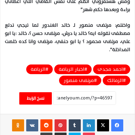
ومش هستفزوني اتكلم على نفس القاضي اللي أعطاني
براءة وبعدها حكم شهر”
واختتم: مرتضى منصور لـ خالد الغندور لما تيجي تدلع
مصطفى تقوله ايه؟ خالد يا درش، مرتضى: حسن ؟، خالد :يا ابو
علي، مرتضى محمود ؟ يا ابو حنفي، مرتضى وانا كده خلصت
المداخلة”.
احمد مجدى
اخبار الرياضة
الرياضة
الزمالك
مرتضى منصور
نسخ الرابط
فيسبوك
‫X
لينكدإن
‏Tumblr
بينتيريست
‏Reddit
‏VKontakte
Odnoklassniki
‫Pocket
سكايب
مشاركة عبر البريد
طباعة