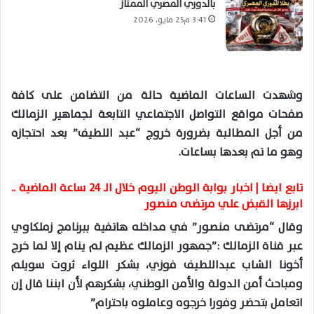
بالدوري المصري الممتاز
3:41 م25 مايو، 2026
وشهدت الساعات الماضية حالة من التضامن على كافة
صفحات مواقع التواصل الاجتماعي التابعة لجماهير الزمالك
من أجل المطالبة بضرورة خروج “عبد اللطيف” بعد احتجازه
وهو ما تم بعدها بساعات.
تابع ايضا |
اخبار بوابة الوطن اليوم خلال الـ 24 ساعة الماضية ..
ابرزها القبض علي مرتضى منصور
وقال “مرتضى منصور” في مداخله هاتفية ببرنامج زملكاوي
عبر قناة الزمالك :”جمهور الزمالك عظيم لم ينام إلا لما خرج
أخونا الشاب عبداللطيف فوزي، بشكر اللواء ثروت سويلم
ومباحث أمن الدولة والأمن الوطني، بشكرهم لأن ابننا قال إن
اتعامل بتحضر وفورا خرجوه وعاملوه باحترام”