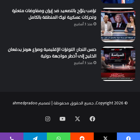
ترامب يلوّح بالتصعيد ضد إيران ومفاوضات متعثرة
وتحركات عسكرية تربك المنطقة بالكامل
منذ 3 أسابيع
حسن النجار: التوترات الإقليمية وصراع هرمز يدفعان
الخليج إلى أخطر مواجهة دولية
منذ 3 أسابيع
© Copyright 2026, جميع الحقوق محفوظة | تصميم
ahmedpradoo
‫X
فيسبوك
‫YouTube
انستقرام