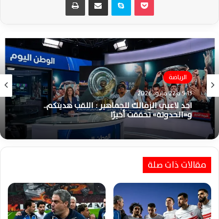
الزمالك
6:44 م21 مايو، 2026
الرياضة
الزمالك بطلاً للدوري المصري بعد فوز قاتل على
9:13 م22 مايو، 2026
سيراميكا كليوباترا بهدف نظيف
مقالات ذات صلة
احد لاعبي الزمالك للجماهير : اللقب هديتكم..
و«الحدوتة» تحققت أخيرًا