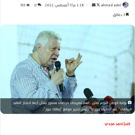
ahmed adel
ت
أ
2:28 م17 أغسطس، 2022
0
353
ا
ر
3 دقائق
ب
س
ع
ل
ع
ب
ل
ر
ى
ي
X
د
ا
إ
ل
ك
ت
ر
بوابة الوطن اليوم تعلن ..اهم تصريحات مرتضى منصور بشأن أزمة احتجاز الناقد
و
الرياضي” عبد اللطيف فوزي” رئيس تحرير موقع “زمالك نيوز”،
ن
ي
كتب| احمد مجدي
ا