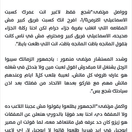
وواصل مرتضى:”شجع فقط لاغير انت عمرك كسبت
الاسماعيلي اكترمن1/0، افرح انك كسبت فريق كبير مش
المقاصه اللي اتغلب بضربة جزاء حرام لكن احنا ركلة الجزاء
صحيحه، الاسماعيلي فريق كبير ومحترم، مش في ناس كانت
بتقول المانجه باظت المانجه باظت، انت اللي طلعت بايظ”.
وشدد المستشار مرتضى منصور : ياجمهور الزمالك سيبوا
الرجل يشتغل انا مبقدرش اقول لعبت مين ولا بتدخل في شغله
هو عارف ظروف كل ماتش، لعيبة بتلعب كل3 ايام وعندهم
ماتش مهم مع فاركو بعدها الاتحاد من فضلك بعد اذن
سيادتك شجع بس”.
واكمل مرتضى:”الجمهور يطلعوا يقولوا مش عجبنا اللاعب ده
ولا الصفقة دي، احنا بعد فوزنا بالدوري هنعلن عن الصفقات
هو زيزو كان حد عرفه قبل مانتعاقد معه، لما قولت ان مصير
ابوحبل في ايد فيريرا طلعوا قالوا لا ابوجبل لا، اي لاعب