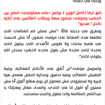
وجابك في القناة”
تابع ايضا |
كامل الوزير لـ برنامج «على مسئوليتي» الصلح بين
الخطيب ومرتضى منصور سهلا ويطالب القائمين علي الكرة
بالحل ” فيديو”
وتطرق في حديثه قائلًا :”مش ممكن كم الشائعات التي
تطلقها هذه العصابة على مرتضى منصور، أنا مش اتحبست
في قضية ساعات ولا فلوس، الأفندي اللي بيقول اختي
ماجدة اختي ماجدة مش بقول ماجده الخطيب سبحان الله
يقولي اختي”.
واسترسل مرتضى:”لن أعلق على الأحكام القضائية، وفية
التفتيش القضائي وفيه تحقيق ومذكرة النقض هتعمل هزة
كبيرة ولا تستفزوني مش معقول كل يوم هطلع أقول أنا مش
ممنوع أو اقول انا في النادي، والعداد شغال وهنزلك يا
عبدالناصر المكالمة وانت بتقول والنبي سامحني،