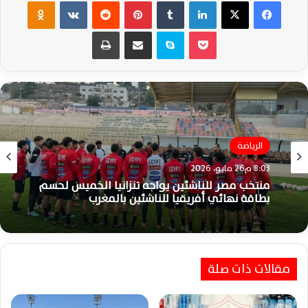
فيسبوك
‫X
لينكدإن
‏Tumblr
بينتيريست
‏Reddit
‏VKontakte
Odnoklassniki
‫Pocket
سكايب
مشاركة عبر البريد
طباعة
الرياضة
الزمالك
8:03 م26 مايو، 2026
3:41 م25 مايو، 2026
منتخب مصر للناشئين يواجه تنزانيا الخميس لحسم
بطاقة نهائي أفريقيا للناشئين بالمغرب
الزمالك يوجه الشكر للمهنئين بعد التتويج
التاريخي بالدوري المصري الممتاز
مقالات ذات صلة