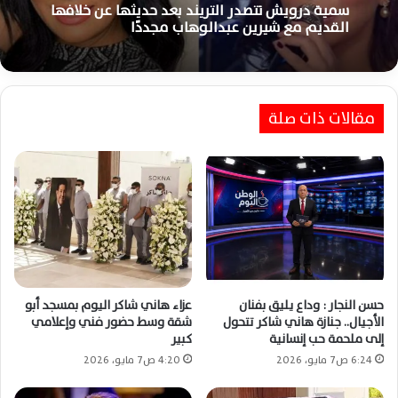
سمية درويش تتصدر التريند بعد حديثها عن خلافها
القديم مع شيرين عبدالوهاب مجددًا
مقالات ذات صلة
حسن النجار : وداع يليق بفنان
عزاء هاني شاكر اليوم بمسجد أبو
الأجيال.. جنازة هاني شاكر تتحول
شقة وسط حضور فني وإعلامي
إلى ملحمة حب إنسانية
كبير
6:24 ص7 مايو، 2026
4:20 ص7 مايو، 2026