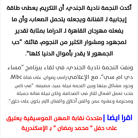
أكدت النجمة نادية الجندي، أن التكريم يعطى طاقة
إيجابية
لـ الفنانة ويجعله يتحمل الصعاب، وأن ما
يفعله مهرجان القاهرة لـ الدراما بمثابة تقدير
لمجهود ومشوار الكثير من النجوم، قائلة: “حب
الجمهور لا يقدر بأموال الدنيا كلها”.
ونفت النجمة نادية الجندي، في لقاء ببرنامج “مساء
دي ام سي”، مع
الإعلامي
Mbc
رامي رضوان، على قناة
،
وجود مشاكل بينها وبين النجمة نبيلة عبيد، مضيفة: “في ناس
بتحب تعمل اشعال للنار في الصحافة، ولكن نبيلة فنانة جميلة
ومحترمة وعشرة عمر، والفن أخلاق والفنان لازم يكون على خلق”.
اقرا ايضا |
متحدث نقابة المهن الموسيقية يعليق
على حفل ” محمد رمضان ” بـ الإسكندرية