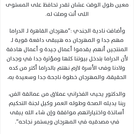
معين طول الوقت عشان تقدر تحافظ على المستوى
اللى أنت وصلت له.
وأضافت نادية
الجندي
:”مهرجان القاهرة لـ الدراما
مهم جدا و المهرجان ده هيبقى دافعة قوية لـ
المنتجين أنهم يقدموا أعمال جيدة و أعمال هادفة
لأن الدراما بتدخل بيوتنا كلها ومؤثرة جدا في وجدان
ولادنا وفى الأسرة لازم نهتم بالدراما أكتر من كده
الحقيقة، والمهرجان خطوة ناجحة جدا وسعيدة به،
والدكتور يحيى
الفخراني
عملاق من عمالقة الفن،
ربنا يديله الصحة وطوله العمر وكيل لجنة التحكيم
أساتذة واختياراتهم موافقة وإن شاء الله يبقى
في مصدقيه في المهرجان ويستمر نجاحه”.