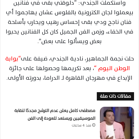
واستكملت
الجندي
: “دلوقتي بقى في فنانين
بيعملوا لجان الكترونية بالفلوس عشان يهاجموا أي
فنان ناجح ودي بقى
إحساس
رهيب ويحارب بأسلحة
في الخفاء، وزمن الفن الجميل كان كل الفنانين يحبوا
بعض ويسألوا على بعض”.
حلت نجمة الجماهير، نادية
الجندي
، ضيفة على
“بوابة
الوطن اليوم “
، بعد تكريمها وحصولها على جائزة
الإبداع في مهرجان القاهرة لـ الدراما، بدورته الأولى.
مقالات ذات صلة
مصطفى كامل يعلن عدم الترشح مجددًا لنقابة
الموسيقيين ويستعد للعودة إلى الفن
منذ 4 ساعات