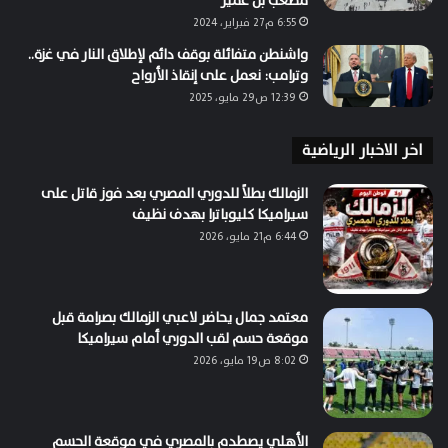
مصعب بن عمير
6:55 م27 فبراير، 2024
واشنطن متفائلة بوقف دائم لإطلاق النار في غزة..
وترامب: نعمل على إنقاذ الأرواح
12:39 ص29 مايو، 2025
اخر الاخبار الرياضية
الزمالك بطلاً للدوري المصري بعد فوز قاتل على
سيراميكا كليوباترا بهدف نظيف
6:44 م21 مايو، 2026
معتمد جمال يحاضر لاعبي الزمالك بصرامة قبل
موقعة حسم لقب الدوري أمام سيراميكا
8:02 ص19 مايو، 2026
الأهلي يصطدم بالمصري في موقعة الحسم