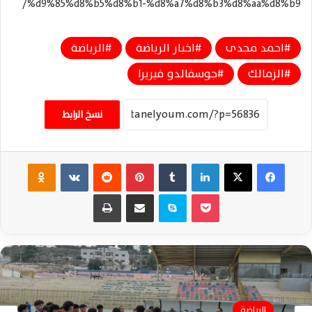
%d9%85%d8%b5%d8%b1-%d8%a7%d8%b3%d8%aa%d8%b9/
احمد مجدى
اخبار الرياضة
الرياضة
الزمالك
جوسفالدو فيريرا
نسخ الرابط
فيسبوك
‫X
لينكدإن
‏Tumblr
بينتيريست
‏Reddit
‏VKontakte
Odnoklassniki
‫Pocket
سكايب
مشاركة عبر البريد
طباعة
الرياضة