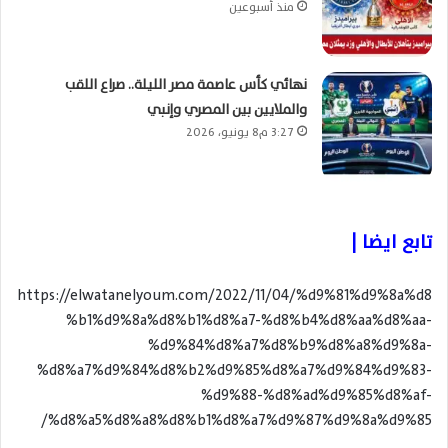
منذ أسبوعين
نهائي كأس عاصمة مصر الليلة.. صراع اللقب
والملايين بين المصري وإنبي
3:27 م8 يونيو، 2026
تابع ايضا |
https://elwatanelyoum.com/2022/11/04/%d9%81%d9%8a%d8
%b1%d9%8a%d8%b1%d8%a7-%d8%b4%d8%aa%d8%aa-
%d9%84%d8%a7%d8%b9%d8%a8%d9%8a-
%d8%a7%d9%84%d8%b2%d9%85%d8%a7%d9%84%d9%83-
%d9%88-%d8%ad%d9%85%d8%af-
%d8%a5%d8%a8%d8%b1%d8%a7%d9%87%d9%8a%d9%85/