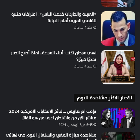
«العربية والجاردات خدعت الناس».. اعترافات مثيرة
للقاضي المزيف أمام النيابة
منذ 4 ساعات
نهي سرحان تكتب: أبناء السرعة.. لماذا أصبح الصبر
تحديًا كبيرًا؟
منذ 4 ساعات
الاخبار الاكثر مشاهدة اليوم
ترامب ام هاريس … نتائج الانتخابات الامريكية 2024
مباشر الان من واشنطن اعرف من هو الفائز
6:45 ص6 نوفمبر، 2024
مشاهدة مباراة المغرب والسنغال اليوم في نهائي