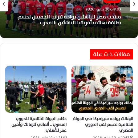
8:03 م26 مايو، 2026
منتخب مصر للناشئين يواجه تنزانيا الخميس لحسم
بطاقة نهائي أفريقيا للناشئين بالمغرب
مقالات ذات صلة
الزمالك يواجه سيراميكا في الجولة
حكام الجولة الختامية للدوري
الختامية لحسم لقب الدوري
المصري .. ألماني للزمالك وأمين
المصري
عمر للأهلي
10:55 ص20 مايو، 2026
1:23 م19 مايو، 2026