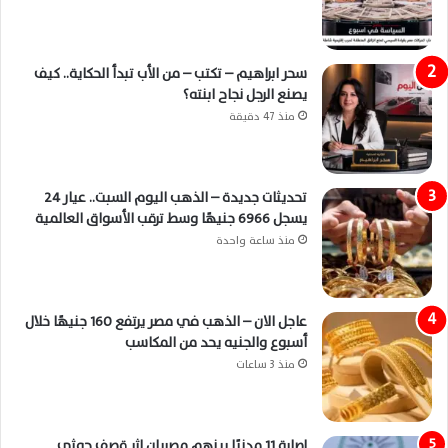
سحر ابراهيم – تكتب – من الأب تبدأ الحكاية.. كيف
يصنع الرجل نجاح ابنته؟
منذ 47 دقيقة
تحديثات جديدة – الذهب اليوم السبت.. عيار 24
يسجل 6966 جنيهًا وسط ترقب الأسواق العالمية
منذ ساعة واحدة
عاجل الان – الذهب في مصر يرتفع 160 جنيهًا خلال
أسبوع والجنيه يحد من المكاسب
منذ 3 ساعات
إصابة 11 مدنيًا بينهم مصريان إثر قصف حوثي