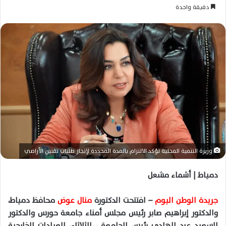
ا
ر
دقيقة واحدة
ب
س
ع
ل
ع
ب
ل
ر
ى
ي
X
د
ا
إ
ل
ك
ت
ر
وزيرة التنمية المحلية تؤكد الالتزام بالمدة المحددة لإنجاز طلبات تقنين الأراضي
و
ن
دمياط | أشماء مشعل
ي
ا
جريدة الوطن اليوم
– افتتحت الدكتورة
منال عوض
محافظ دمياط،
والدكتور إبراهيم صابر رئيس مجلس أمناء جامعة حورس والدكتور
السعيد عبد الهادي رئيس الجامعة ، الثلاثاء، العيادات الخارجية