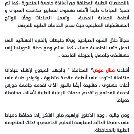
بالتخصصات الطبية المختلفة من أساتذة جامعة المنصورة ، كما تم
تنفيذ العيادات طبقاً لأعلى مستوى لمعايير مكافحة العدوى و
أنظمة الحماية المدنية، وتعمل العيادات وفقًا للوائح
المستشفيات التعليمية حيث تقدم الخدمات الطبية للمرضى
مجاناً خلال الفترة الصباحية وب١٠ جنيهات بالفترة المسائية التى
تعمل حتى الخامسة مساء ً، كما سيتم وضع خطة لتحويلها إلى
مستشفى جامعي بالمرحلة القادمة ..
أشادت
منال عوض
” المحافظ ” بالجهد المبذول لإنشاء عيادات
متكاملة تحتوي على أنظمة علاجية متطورة ، وكوادر طبية على
أعلى مستوى ، مشيدة أيضًا بالدور الذى تقدمه جامعة حورس
لخدمة المجتمع و تقديم خدمات الرعاية الطبية لأهالي محافظة
دمياط..
ومن جانبه، ، وجه الدكتور ابراهيم صابر الشكر إلى محافظ دمياط
على دعمها الدائم لمنظومة التعليم الجامعي و كذلك المنظومة
الطبية بالمحافظة..