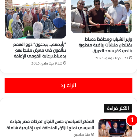
وزير الشباب ومحافظ دمياط
“بأيدهم.. يبدعون” ذوو الهمم
يفتتحان منشآت رياضية متطورة
يتألقون في معرض منتجاتهم
بنادي كفر سعد العريق
بدمياط برعاية القومي للإعاقة
5:23 م12 يونيو، 2025
9:22 م2 مايو، 2025
اترك رد
الاكثر قراءة
المفكر السياسي حسن النجار: تحركات مصر بقيادة
السيسي تمنع انزلاق المنطقة لحرب إقليمية شاملة
منذ ساعتين