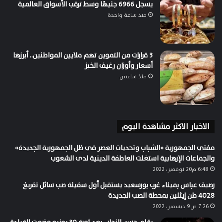
يسجل 6966 جنيهًا وسط ترقب الأسواق العالمية
منذ ساعة واحدة
3 قرارات من التموين تهم ملايين المواطنين.. أبرزها
أسعار وأوزان رغيف الخبز
منذ ساعتين
الاخبار الاكثر مشاهدة اليوم
مفتي الجمهورية «الشباب وتحديات العصر في ظل الجمهورية الجديدة»
والجماعات الإرهابية استغلت العاطفة الدينية لدى الشعوب
6:48 م20 نوفمبر، 2022
رصيف عباس بميناء غرب بورسعيد يستقبل أول سفينة صب سائل تفريغ
4028 طن إيثلين بمحطة الصب الجديدة
7:26 ص9 ديسمبر، 2022