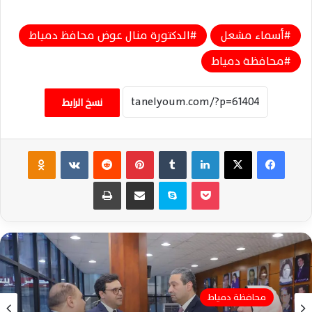
أسماء مشعل
الدكتورة منال عوض محافظ دمياط
محافظة دمياط
نسخ الرابط
فيسبوك
‫X
لينكدإن
‏Tumblr
بينتيريست
‏Reddit
‏VKontakte
Odnoklassniki
‫Pocket
سكايب
مشاركة عبر البريد
طباعة
محافظة دمياط