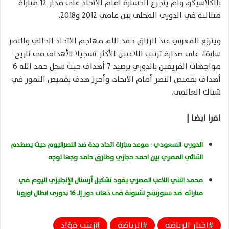
بالكلاسيكو، ولم يتجرع الخسارة أمام الاتحاد على مدار 12 مباراة
متتالية في الدوري المحلي بين عامي 2012 و2018.
ويتربّع المغربي عبد الرزاق حمد الله، مهاجم الاتحاد الحالي والنصر
سابقا، على صدارة ترتيب اللاعبين الأكثر تسجيلا للأهداف في تاريخ
مواجهات الفريقين بالدوري برصيد 7 أهداف حيث سجل حمد الله 6
أهداف بقميص النصر أمام الاتحاد، وأحرز هدف بقميص النمور في
شباك العالمى.
اقرا ايضا |
الدوري السعودي : موعد مباراة اتحاد جدة ضد النصراليوم حيث يصطدم
الثنائي المصري بين احمد حجازي وطارق حامد وجها لوجه
محمد النني اللاعب المصري يقود تشكيل أرسنال الإنجليزي اليوم في
مباراته ضد سبورتينج لشبونة فى ذهاب دور إلـ 16 بدورى ابطال اوروبا
اخبار الرياضة
الرياضة
زينب فؤاد