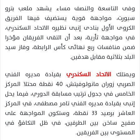
وفى التاسعة والنصف مساء يشهد ملعب بترو
سبورت، مواجهة قوية يستضيف فيها الفريق
الكروى الأول بنادى إنبى نظيره الاتحاد السكندري،
في مواجهة ثأرية، بعد أن التقى الفريقان مؤخرا
ضمن منافسات ربع نهائى كأس الرابطة، وفاز سيد
البلد بثلاثية مقابل هدفين.
ويمتلك
الاتحاد السكندري
بقيادة مديره الفني
الصربي زوران مانولوفيتش، 40 نقطة محتلا المركز
الخامس في جدول ترتيب مسابقة الدوري، فيما يحل
إنبى بقيادة مديره الفني تامر مصطفى، في المركز
العاشر برصيد 33 نقطة، وستكون المواجهة على
صفيح ساخن بين الطرفين، في ظل التكافؤ في
المستوى بين الفريقين.