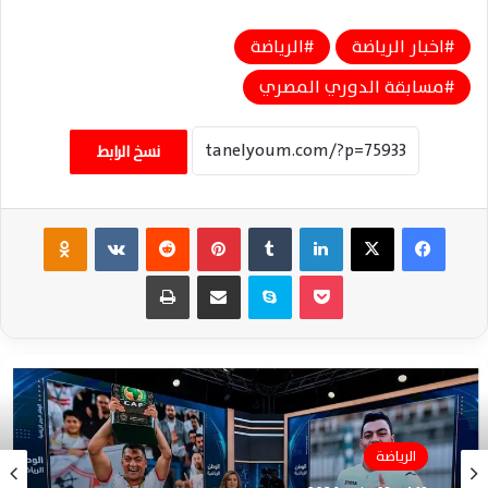
اخبار الرياضة
الرياضة
مسابقة الدوري المصري
نسخ الرابط
فيسبوك
‫X
لينكدإن
‏Tumblr
بينتيريست
‏Reddit
‏VKontakte
Odnoklassniki
‫Pocket
سكايب
مشاركة عبر البريد
طباعة
الرياضة