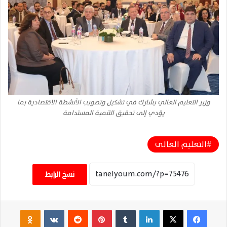
وزير التعليم العالي يشارك في تشكيل وتصويب الأنشطة الاقتصادية بما
يؤدي إلى تحقيق التنمية المستدامة
التعليم العالى
نسخ الرابط
فيسبوك
‫X
لينكدإن
‏Tumblr
بينتيريست
‏Reddit
‏VKontakte
Odnoklassniki