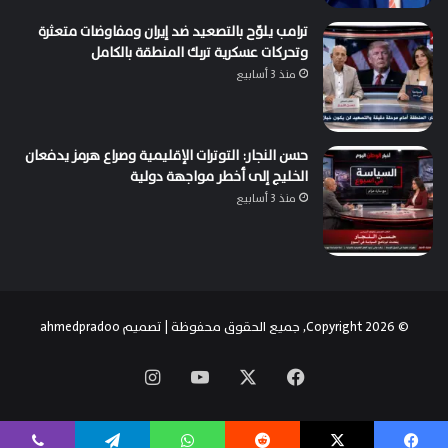
ترامب يلوّح بالتصعيد ضد إيران ومفاوضات متعثرة
وتحركات عسكرية تربك المنطقة بالكامل
منذ 3 أسابيع
حسن النجار: التوترات الإقليمية وصراع هرمز يدفعان
الخليج إلى أخطر مواجهة دولية
منذ 3 أسابيع
© Copyright 2026, جميع الحقوق محفوظة | تصميم
ahmedpradoo
‫X
فيسبوك
‫YouTube
انستقرام