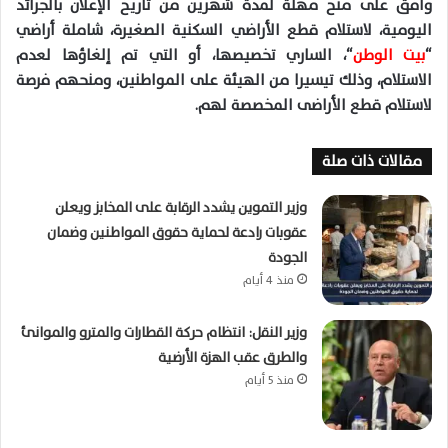
وافق على منح مهلة لمدة شهرين من تاريخ الإعلان بالجرائد
اليومية، لاستلام قطع الأراضي السكنية الصغيرة، شاملة أراضي
“
بيت الوطن
“، الساري تخصيصها، أو التي تم إلغاؤها لعدم
الاستلام، وذلك تيسيرا من الهيئة على المواطنين، ومنحهم فرصة
لاستلام قطع الأراضى المخصصة لهم.
مقالات ذات صلة
وزير التموين يشدد الرقابة على المخابز ويعلن
عقوبات رادعة لحماية حقوق المواطنين وضمان
الجودة
منذ 4 أيام
وزير النقل: انتظام حركة القطارات والمترو والموانئ
والطرق عقب الهزة الأرضية
منذ 5 أيام