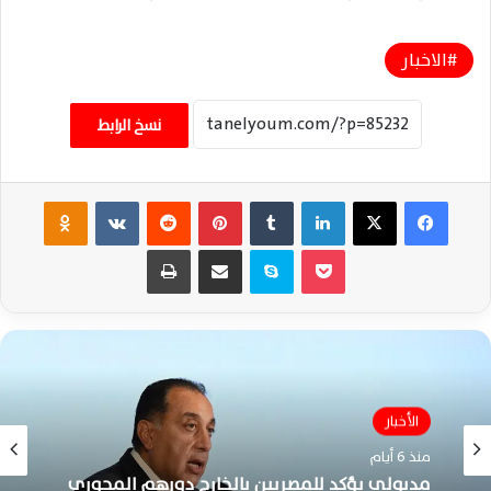
الاخبار
نسخ الرابط
فيسبوك
‫X
لينكدإن
‏Tumblr
بينتيريست
‏Reddit
‏VKontakte
Odnoklassniki
‫Pocket
سكايب
مشاركة عبر البريد
طباعة
الأخبار
منذ 6 أيام
مدبولي يؤكد للمصريين بالخارج دورهم المحوري