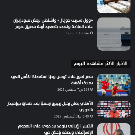
«وول ستريت جورنال» واشنطن ترفض قيود إيران
على الملاحة وتهدد بتصعيد أزمة مضيق هرمز
منذ ساعة واحدة
الاخبار الاكثر مشاهدة اليوم
مصر تفوز على تونس وديًا استعدادًا لكأس العرب
بهدف أفشة
5:33 ص7 سبتمبر، 2025
الأهلي يعلن رحيل ريبيرو رسميًا بعد خسارة بيراميدز
بالدوري
6:49 م31 أغسطس، 2025
الرئيس الإيراني يتوعد برد قوي على الهجوم
الإسرائيلي ويصفه بإعلان حرب