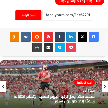
السويسرى مارسيل كولر
نسخ الرابط
فيسبوك
‫X
لينكدإن
‏Tumblr
بينتيريست
‏Reddit
‏VKontakte
Odnoklassniki
‫Pocket
سكايب
مشاركة عبر البريد
طباعة
اخبار الرياضة
منذ 3 أيام
الاهلي
محمد صلاح يصل تركيا اليوم تمهيدًا لإتمام انتقاله
منذ 5 أيام
رسميًا إلى طرابزون سبور