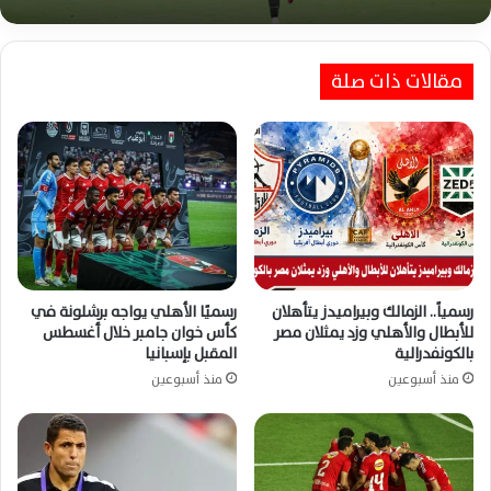
مقالات ذات صلة
الأهلي يواجه برشلونة وديًا … استعدادًا للموسم
الجديد المرتقب
رسمياً.. الزمالك وبيراميدز يتأهلان
رسميًا الأهلي يواجه برشلونة في
للأبطال والأهلي وزد يمثلان مصر
كأس خوان جامبر خلال أغسطس
بالكونفدرالية
المقبل بإسبانيا
منذ أسبوعين
منذ أسبوعين