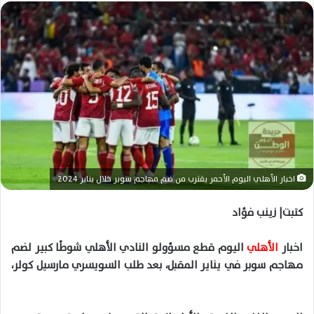
ل
ب
ر
ي
د
ا
إ
ل
ك
ت
ر
اخبار الأهلي اليوم الأحمر يقترب من ضم مهاجم سوبر خلال يناير 2024
و
ن
كتبت| زينب فؤاد
ي
ا
اخبار
الأهلي
اليوم قطع مسؤولو النادي الأهلي شوطًا كبير لضم
مهاجم سوبر في يناير المقبل، بعد طلب السويسري مارسيل كولر،