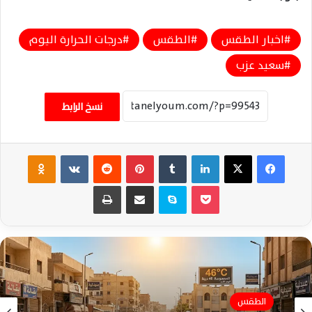
اخبار الطقس
الطقس
درجات الحرارة اليوم
سعيد عزب
نسخ الرابط
فيسبوك
‫X
لينكدإن
‏Tumblr
بينتيريست
‏Reddit
‏VKontakte
Odnoklassniki
‫Pocket
سكايب
مشاركة عبر البريد
طباعة
الطقس