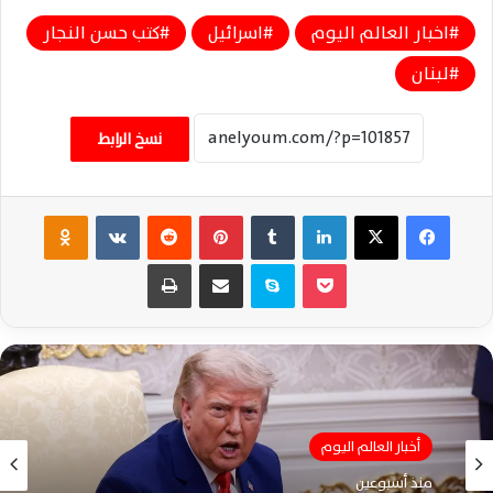
اخبار العالم اليوم
اسرائيل
كتب حسن النجار
لبنان
نسخ الرابط
فيسبوك
‫X
لينكدإن
‏Tumblr
بينتيريست
‏Reddit
‏VKontakte
Odnoklassniki
‫Pocket
سكايب
مشاركة عبر البريد
طباعة
أخبار العالم اليوم
أخبار العالم اليوم