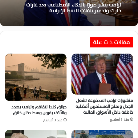
منذ أسبوعين
منذ أسبوعين
ترامب ينشر صورًا بالذكاء الاصطناعي بعد غارات
خارك وتدمير ناقلات النفط الإيرانية
قتلى وجرحى في تصعيد جديد بين روسيا وأوكرانيا
داخل مقاطعة زابوريجيا وسط القصف
مقالات ذات صلة
منشورات ترامب المدفوعة تشعل
الجدل وتمنح المستثمرين أفضلية
حرائق كندا تتفاقم وترامب يهدد
خاطفة داخل الأسواق المالية
والآلاف يفرون وسط دخان خانق
منذ 3 أسابيع
منذ 3 أسابيع