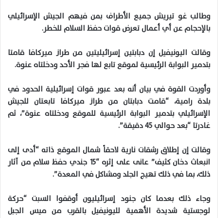
وطالب غو تيريش جميع الأطراف بمن فيهم الجيش الإسرائيلي
بالإحجام عن أي أعمال تعرض قوات حفظ السلام للخطر.
وقالت اليونيفيل إن دبابتين إسرائيليتين من طراز ميركافا قامتا
بتدمير البوابة الرئيسية لموقع تابع لها فجر الأحد ودخلتاه عنوة.
وأوردت القوة في بيان أنه بعد عبور قوات إسرائيلية الحدود في
بلدة رامية، “قامت دبابتان من طراز ميركافا تابعتان للجيش
الإسرائيلي بتدمير البوابة الرئيسية للموقع ودخلتاه عنوة”، ثم
غادرتا “بعد حوالي 45 دقيقة”.
وقالت إن إطلاق رشقات نارية لاحقاً شمال الموقع ذاته “أدى إلى
انبعاث دخان كثيف” عانى على إثره “15 جندي حفظ سلام من آثار
ذلك، بما في ذلك تهيج الجلد ومشاكل في المعدة”.
وجاء ذلك بعدما كان جنود إسرائيليون أوقفوا السبت “حركة
لوجستية شديدة الأهمية لليونيفيل بالقرب من ميس الجبل