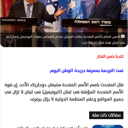
ر
ي
د
ا
إ
ل
الامين العام للأمم المتحدة يطالب اسرئيل بعدم المساس بقوات اليونيفيل ومقراتها
ك
في لبنان هذه تمثل جريمة حرب
ت
ر
كتب| حسن النجار
و
ن
تمت الترجمة بمعرفة جريدة الوطن اليوم
ي
ا
قال المتحدث باسم الأمم المتحدة ستيفان دوجاريك، الأحد، إن قوة
الأمم المتحدة المؤقتة في لبنان (اليونيفيل) في لبنان لا تزال في
جميع المواقع وعلم المنظمة الدولية لا يزال يرفرف.
مقالات ذات صلة