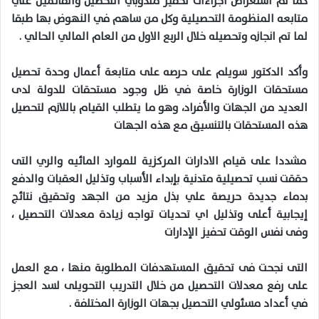
كما تم استعراض اجراءات تحفيز مندوبي التحصيل والقائمين علي
متابعه المنظومة التحصيلية وكل من ساهم في النهوض بها طبقا
لما تم انجازه وتحصيله خلال الربع الاول من العام المالي الحالي .
وأكد الدكتور سويلم على حرصه على متابعة أعمال وحدة تحصيل
مستحقات الوزارة خاصة في ظل وجود مستحقات للدولة لدى
العديد من الجهات والأفراد، وهو ما يتطلب القيام باللازم لتحصيل
هذه المستحقات بالتنسيق مع هذه الجهات
مشددا على قيام الادارات المركزية للموارد المائيه والري التى
حققت نسب تحصيلية متدنية بإبداء الأسباب وتذليل العقبات والدفع
بدماء جديدة حريصة علي بذل مزيد من الجهد وتحقيق نتائج
إيجابية أعلى وتذليل اي تحديات تواجه زيادة معدلات التحصيل ،
وفى نفس الوقت تحفيز الإدارات
التى نجحت فى تحقيق المستهدفات المطلوبة منها ، مع العمل
على رفع معدلات التحصيل من خلال التدريب التحويلى لسد العجز
في أعداد مسئولي التحصيل بجهات الوزارة المختلفة .