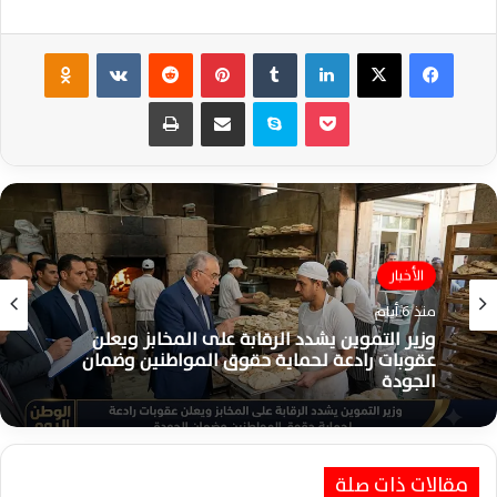
فيسبوك
‫X
لينكدإن
‏Tumblr
بينتيريست
‏Reddit
‏VKontakte
Odnoklassniki
‫Pocket
سكايب
مشاركة عبر البريد
طباعة
الأخبار
مصر
منذ 6 أيام
منذ أسبوع واحد
وزير التموين يشدد الرقابة على المخابز ويعلن
عقوبات رادعة لحماية حقوق المواطنين وضمان
الجودة
وزير النقل: انتظام حركة القطارات والمترو
مقالات ذات صلة
والموانئ والطرق عقب الهزة الأرضية