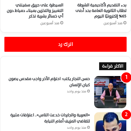
بدء التقديم لأكاديمية الشرطة
السيطرة على حريق سفينتي
لطلاب الثانوية العامة بحد أدنى
التغييز والتخزين بميناء دمياط دون
65% إلكترونيًا اليوم
أي خسائر بشرية تذكر
منذ أسبوعين
منذ أسبوعين
اترك رد
الاكثر قراءة
حسن النجار يكتب: احترام الآخر واجب مقدس يصون
كيان الإنسان
منذ يوم واحد
«العربية والجاردات خدعت الناس».. اعترافات مثيرة
للقاضي المزيف أمام النيابة
منذ يوم واحد