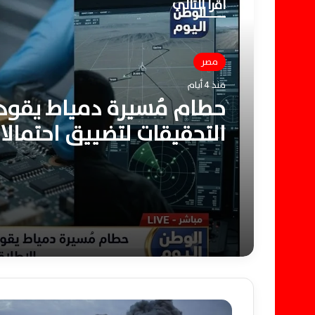
أقرأ التالي
مصر
منذ 4 أيام
حطام مُسيرة دمياط يقود
التحقيقات لتضييق احتمال
الإطلاق المحتملة وتحليلها
م