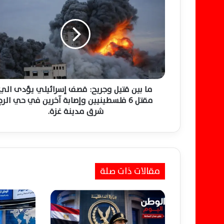
ا
ب
ي
ن
ق
ت
ي
ل
و
ما بين قتيل وجريح: قصف إسرائيلي يؤدى الي
ج
مقتل 6 فلسطينيين وإصابة آخرين في حي الرج
ر
شرق مدينة غزة.
ي
ح
:
ق
ص
مقالات ذات صلة
ف
إ
س
ر
ا