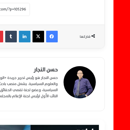
فيسبوك
‫X
لينكدإن
‏Tumblr
شاركها
حسن النجار
حسن النجار هو رئيس تحرير جريدة «ا
والعلوم السياسية. يشغل منصب باحث م
السياسية، وعضو لجنة تقصي الحقائق ب
النائب الأول لرئيس لجنة الإعلام بالمج