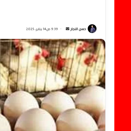
حسن النجار
أ
9:39 ص14 يناير، 2025
ر
س
ل
ب
ر
ي
د
ا
إ
ل
ك
ت
ر
و