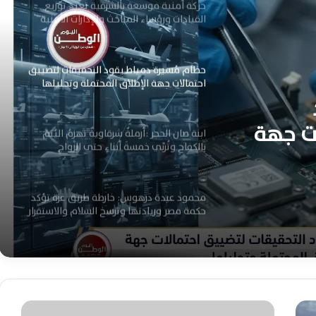
حركة أمنية موسعة بالشرقية تعيد توزيع
القيادات ورؤساء المباحث والإدارات الأمنية
بالكامل
حطام مُسيرة دمياط يقود التحقيقات لتضييق
احتمالات جهة الإطلاق المحتملة وتحليلها
ات جهة
ابنة صان الحجر :أرملةٌ شرقاويةٌ تهزمُ اليُتمَ
بالكفاحِ وتُربِّي خمسةَ أبناءٍ حتى الزَّواجِ
والاستقرار
محمود عبدة درهوس: خارطة طريق غزة تؤكد
حكمة مصر وريادتها وترسخ السلام والاستقرار
الإقليمي الدائم
اعرف امتيازات المقبولين بالمعاهد الفنية
الصحية الشرطية وشروط التقديم للدفعة
الجديدة 2026
و