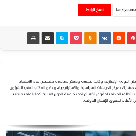
كاتب الشؤون الدولية حسن النجار: الدولة
المصرية واجهت شائعات ميناء دمياط
نسخ الرابط
بالشفافية والحقائق
مستقبل وطن الشرقية يحتفي بأول الجمهورية
بينتيريست
‏Reddit
‏VKontakte
Odnoklassniki
‫Pocket
سكايب
مشاركة عبر البريد
طباعة
بالثانوية العامة ويؤكد دعمه للمتميزين دائمًا
ترقية النقيب عمرو حسن لرتبة الرائد تعزز
الكفاءات الأمنية بمديرية أمن الشرقية
لمواجهة الجريمة بكفاءة
لوطن اليوم» الإخبارية، وكاتب صحفي ومفكر سياسي متخصص في الاقتصاد
ترقية الملازم أول محمد مصطفى سالم إلى
شارك بمركز الدراسات السياسية والاستراتيجية، وعضو المكتب الفني للشؤون
رتبة النقيب تقديرًا لعطائه الأمني المتميز
التحالف المدني لحقوق الإنسان لدى جامعة الدول العربية. كما يتولى منصب
بالشرقية
لس الأعلى لحقوق الإنسان الدولية.
ترقية حمادة الجندي إلى رتبة رائد تعزز دعم
القيادات الأمنية الشابة وترسخ الاستقرار
بالشرقية دائمًا