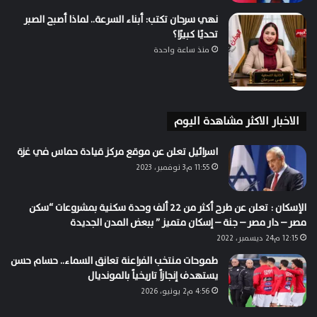
نهي سرحان تكتب: أبناء السرعة.. لماذا أصبح الصبر
تحديًا كبيرًا؟
منذ ساعة واحدة
الاخبار الاكثر مشاهدة اليوم
اسرائيل تعلن عن موقع مركز قيادة حماس في غزة
11:55 م3 نوفمبر، 2023
الإسكان : تعلن عن طرح أكثر من 22 ألف وحدة سكنية بمشروعات “سكن
مصر – دار مصر – جنة – إسكان متميز ” ببعض المدن الجديدة
12:15 م24 ديسمبر، 2022
طموحات منتخب الفراعنة تعانق السماء.. حسام حسن
يستهدف إنجازاً تاريخياً بالمونديال
4:56 م2 يونيو، 2026