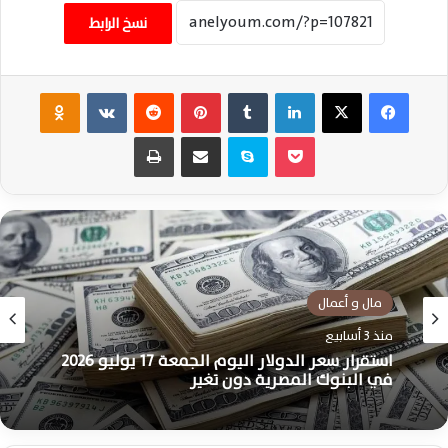
نسخ الرابط
فيسبوك
‫X
لينكدإن
‏Tumblr
بينتيريست
‏Reddit
‏VKontakte
Odnoklassniki
‫Pocket
سكايب
مشاركة عبر البريد
طباعة
مال و أعمال
منذ 3 أسابيع
استقرار سعر الدولار اليوم الجمعة 17 يوليو 2026
في البنوك المصرية دون تغير