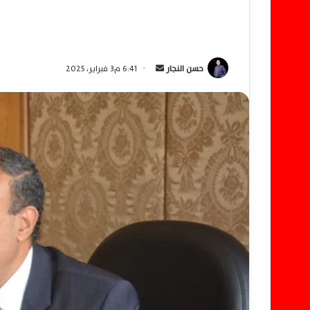
حسن النجار
أ
6:41 م3 فبراير، 2025
ر
س
ل
ب
ر
ي
د
ا
إ
ل
ك
ت
ر
و