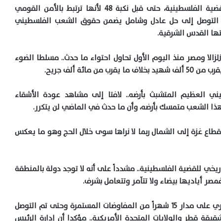
واستعرض الدكتور عبد العاطي تاريخ دعم مصر للقضية الفلسطينية، حتى قبل نكبة 48 لأنها ترتبط بالأمن القومي
 التوصل إلى حل عادل وشامل يضمن حقوق الشعب الفلسطيني
تها القدس الشرقية.
لزالا ومصر منذ اليوم الأول تحاول احتواء ما حدث.. مسلطا الضوء
مائة ألف جريح.
ني العظيم المتشبث بأرضه.. لافتا إلى مشاهد عودة الأشقاء
هذا الشعب متمسك بأرضه، وأن ما حدث في الماضي لن يتكرر.
قطاع غزة إلى الشمال ربما لا نراها سوى خلال الحج وهو ما يعكس
خي للقضية الفلسطينية.. مشدداً على أنه لا توجد دولة بالمنطقة
صر أياديها بيضاء ولا تتآمر وتتعامل بشرف.
كما أشار إلى الجهود التي قام بها المفاوض المصري على مدار 15 شهراً من المفاوضات المستمرة وحتى تم التوصل
يقة قطر والولايات المتحدة الأمريكية.. مؤكدا أن إدارة الرئيس