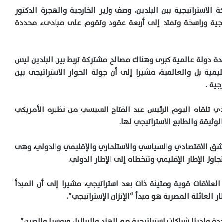
 الاستراتيجية بين البلدين، وصف وزير الخارجية والهجرة الدكتور
اتيجية وراسخة وتمتد إلى أربعة عقود وتقوم على مبادىء محددة
حدة دولة عالمية كبرى وهناك مصالح مشتركة تربط بين البلدين ليس
مية بل والعالمية، مشيرا إلى أن جولة الحوار الاستراتيجى بين
ية .
لذي تلقاه اليوم الرئيس عبد الفتاح السيسي من نظيره الأمريكي
لوثيقة والطابع الاستراتيجي لها.
لشق الاقتصادي والسياسي والاستثماري والإقليمي والدولي، وهى
جاوز الإطار الإقليمي وتتخطاه إلى الإطار الدولي.
العلاقات قوية ومتينة ذات بعد استراتيجي، مشيرا إلى أن المبدأ
لعائلة المصرية هو مبدأ “الإتزان الإستراتيجي”.
حدة ولدينا شراكات استراتيجية مع الهند والبرازيل وروسيا والصين”.