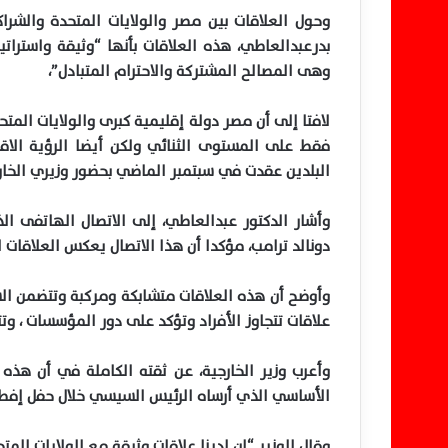
وحول العلاقات بين مصر والولايات المتحدة والشراكة
بدرعبدالعاطي، هذه العلاقات بأنها “وثيقة واستر
وهى المصالح المشتركة والاحترام المتبادل”،
لافتا إلى أن مصر دولة إقليمية كبرى والولايات المت
فقط على المستوى الثنائي ولكن أيضا الرؤية الاقلي
البلدين عقدت في سبتمبر الماضي بحضور وزيري الخارج
وأشار الدكتور عبدالعاطي، إلى الاتصال الهاتفى ا
دونالد ترامب، مؤكدا أن هذا الاتصال يعكس العلاقات ا
وأوضح أن هذه العلاقات متشابكة ومركبة وتتضمن ا
علاقات تتجاوز الأفراد وتؤكد على دور المؤسسات ، وتت
وأعرب وزير الخارجية، عن ثقته الكاملة في أن هذه 
الأساسي الذي أرساه الرئيس السيسي خلال حفل إفطار ا
وقال الوزير “إن لدينا علاقات وثيقة مع الولايات المت