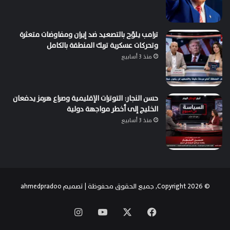
ترامب يلوّح بالتصعيد ضد إيران ومفاوضات متعثرة
وتحركات عسكرية تربك المنطقة بالكامل
منذ 3 أسابيع
حسن النجار: التوترات الإقليمية وصراع هرمز يدفعان
الخليج إلى أخطر مواجهة دولية
منذ 3 أسابيع
© Copyright 2026, جميع الحقوق محفوظة | تصميم
ahmedpradoo
‫X
فيسبوك
‫YouTube
انستقرام