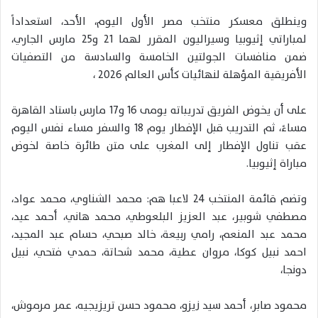
وينطلق معسكر منتخب مصر الأول اليوم، الأحد، استعداداً
لمباراتي إثيوبيا وسيراليون المقرر لهما 21 و25 مارس الجاري،
ضمن منافسات الجولتين الخامسة والسادسة من التصفيات
الأفريقية المؤهلة لنهائيات كأس العالم 2026 ،
على أن يخوض الفريق تدريباته يومى 16 و17 مارس باستاد القاهرة
مساءً، ثم التدريب قبل الإفطار يوم 18 والسفر مساء نفس اليوم
عقب تناول الإفطار إلى المغرب على متن طائرة خاصة لخوض
مباراة إثيوبيا.
وتضم قائمة المنتخب 24 لاعبا هم: محمد الشناوي، محمد عواد،
مصطفي شوبير، عبد العزيز البلعوطي، محمد هاني، أحمد عيد،
محمد عبد المنعم، رامي ربيعة، خالد صبحي، حسام عبد المجيد،
احمد نبيل كوكا، مروان عطية، محمد شحاتة، حمدي فتحي، نبيل
دونجا،
محمود صابر، أحمد سيد زيزو، محمود حسن تريزيجيه، عمر مرموش،