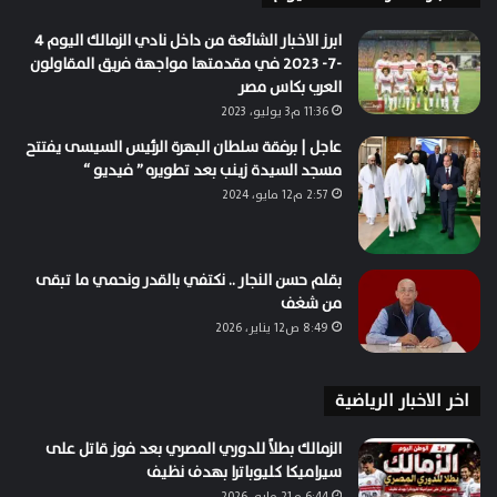
ابرز الاخبار الشائعة من داخل نادي الزمالك اليوم 4
-7- 2023 في مقدمتها مواجهة فريق المقاولون
العرب بكاس مصر
11:36 م3 يوليو، 2023
عاجل | برفقة سلطان البهرة الرئيس السيسى يفتتح
مسجد السيدة زينب بعد تطويره ” فيديو “
2:57 م12 مايو، 2024
بقلم حسن النجار .. نكتفي بالقدر ونحمي ما تبقى
من شغف
8:49 ص12 يناير، 2026
اخر الاخبار الرياضية
الزمالك بطلاً للدوري المصري بعد فوز قاتل على
سيراميكا كليوباترا بهدف نظيف
6:44 م21 مايو، 2026