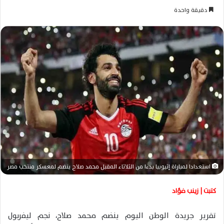
ر
دقيقة واحدة
س
ل
ب
ر
ي
د
ا
إ
ل
ك
ت
ر
و
استعدادا لمباراة إثيوبيا بدءا من الثلاثاء المقبل محمد صلاح ينضم لمعسكر منتخب مصر
ن
ي
كتبت | زينب فؤاد
ا
تقرير جريدة الوطن اليوم ينضم محمد صلاح، نجم ليفربول