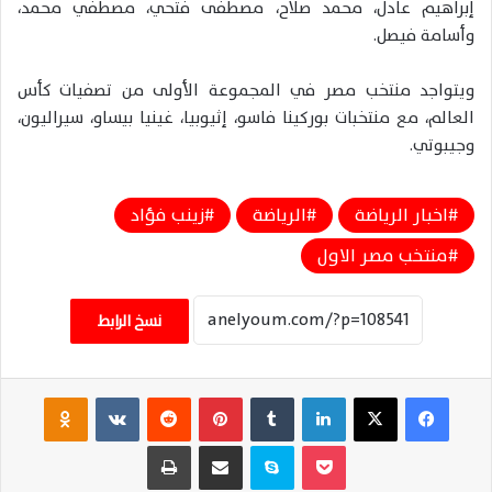
إبراهيم عادل، محمد صلاح، مصطفى فتحي، مصطفي محمد،
وأسامة فيصل.
ويتواجد منتخب مصر في المجموعة الأولى من تصفيات كأس
العالم، مع منتخبات بوركينا فاسو، إثيوبيا، غينيا بيساو، سيراليون،
وجيبوتي.
اخبار الرياضة
الرياضة
زينب فؤاد
منتخب مصر الاول
نسخ الرابط
فيسبوك
‫X
لينكدإن
‏Tumblr
بينتيريست
‏Reddit
‏VKontakte
Odnoklassniki
‫Pocket
سكايب
مشاركة عبر البريد
طباعة