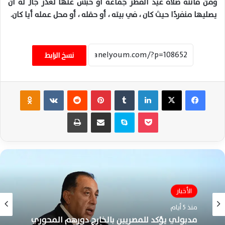
ومن فاتته صلاة عيد الفطر جماعة أو حبس عنها لعذر جاز له أن
يصليها منفردًا حيث كان ، في بيته ، أو حقله ، أو محل عمله أيا كان.
نسخ الرابط
فيسبوك
‫X
لينكدإن
‏Tumblr
بينتيريست
‏Reddit
‏VKontakte
Odnoklassniki
‫Pocket
سكايب
مشاركة عبر البريد
طباعة
الأخبار
منذ 5 أيام
مدبولي يؤكد للمصريين بالخارج دورهم المحوري