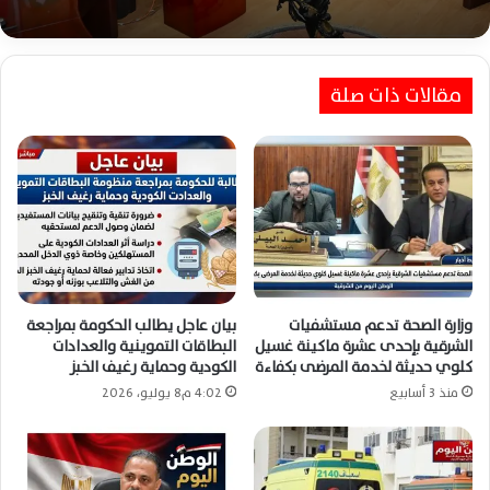
محافظ الشرقية يفتتح مبنى مركز كفر صقر الجديد
لتسهيل خدمات المواطنين الحكومية
محافظ الشرقية يُجري حركة تنقلات موسعة لتعزيز
كفاءة القيادات التنفيذية وتحسين الخدمات
مقالات ذات صلة
وزارة الصحة تدعم مستشفيات
بيان عاجل يطالب الحكومة بمراجعة
الشرقية بإحدى عشرة ماكينة غسيل
البطاقات التموينية والعدادات
كلوي حديثة لخدمة المرضى بكفاءة
الكودية وحماية رغيف الخبز
منذ 3 أسابيع
4:02 م8 يوليو، 2026