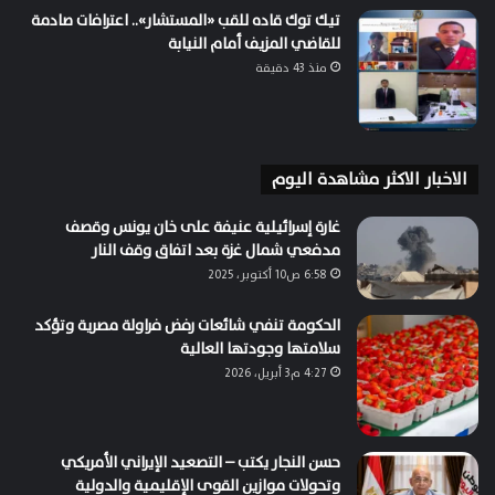
تيك توك قاده للقب «المستشار».. اعترافات صادمة
للقاضي المزيف أمام النيابة
منذ 43 دقيقة
الاخبار الاكثر مشاهدة اليوم
غارة إسرائيلية عنيفة على خان يونس وقصف
مدفعي شمال غزة بعد اتفاق وقف النار
6:58 ص10 أكتوبر، 2025
الحكومة تنفي شائعات رفض فراولة مصرية وتؤكد
سلامتها وجودتها العالية
4:27 م3 أبريل، 2026
حسن النجار يكتب – التصعيد الإيراني الأمريكي
وتحولات موازين القوى الإقليمية والدولية