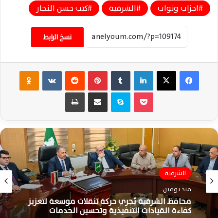
احزاب ونواب
الشرقية
كتب حسن النجار
نسخ الرابط
فيسبوك
‫X
لينكدإن
‏Tumblr
بينتيريست
‏Reddit
‏VKontakte
Odnoklassniki
‫Pocket
سكايب
مشاركة عبر البريد
طباعة
الشرقية
الشرقية
منذ 4 أيام
منذ يومين