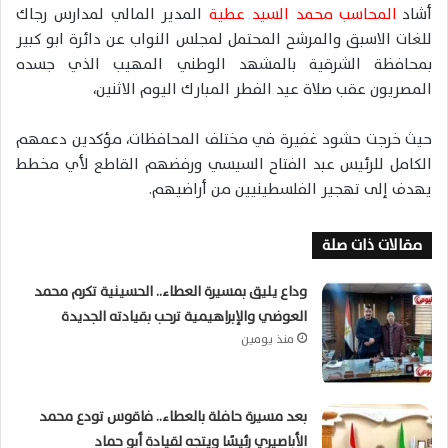
أشاد
المحاسب محمد السيد عطية
المدير المالي لمدارس رجاك
للغات الاسبق والمرشح المحتمل لمجلس النواب عن دائرة ابو كبير
بمحافظة الشرقية بالمشهد الوطني المهيب الذي جسده
المصريون عقب صلاة عيد الفطر المبارك اليوم الاثنين،
حيث خرجت حشود غفيرة في مختلف المحافظات، مؤكدين دعمهم
الكامل للرئيس عبد الفتاح السيسي ورفضهم القاطع لأي مخطط
يهدف إلى تهجير الفلسطينيين من أراضيهم.
مقالات ذات صلة
وداع يليق بمسيرة العطاء.. الحسينية تكرم محمد
العوضي والإبراهيمية ترحب بقيادته الجديدة
منذ يومين
بعد مسيرة حافلة بالعطاء.. فاقوس تودع محمد
الأباصيري رئيسًا ويتجه لقيادة أبو حماد