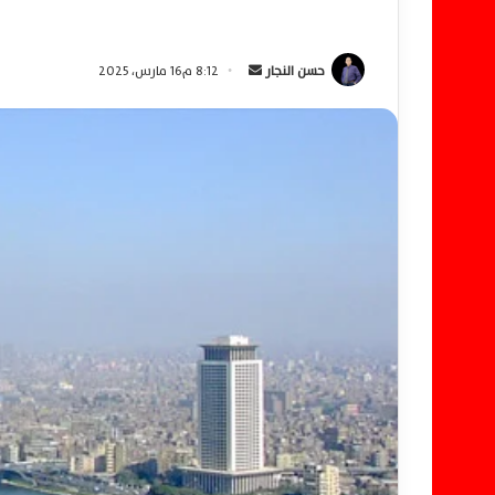
حسن النجار
أ
8:12 م16 مارس، 2025
ر
س
ل
ب
ر
ي
د
ا
إ
ل
ك
ت
ر
و
ن