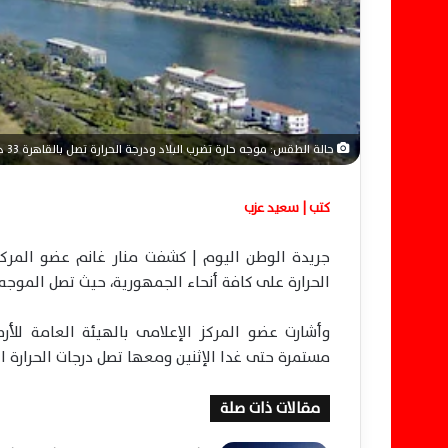
ي
ا
حالة الطقس: موجه حارة تضرب البلاد ودرجة الحرارة تصل بالقاهرة 33 درجة
كتب | سعيد عزب
جريدة الوطن اليوم | كشفت منار غانم عضو المركز ال
الحرارة على كافة أنحاء الجمهورية، حيث تصل الموجه ال
وأشارت عضو المركز الإعلامى بالهيئة العامة للأر
مستمرة حتى غدا الإثنين ومعها تصل درجات الحرارة العظمى
مقالات ذات صلة