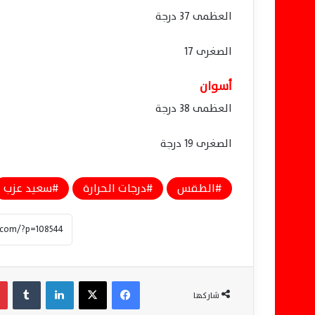
العظمى 37 درجة
الصغرى 17
أسوان
العظمى 38 درجة
الصغرى 19 درجة
الطقس
درجات الحرارة
سعيد عزب
فيسبوك
‫X
لينكدإن
‏Tumblr
شاركها