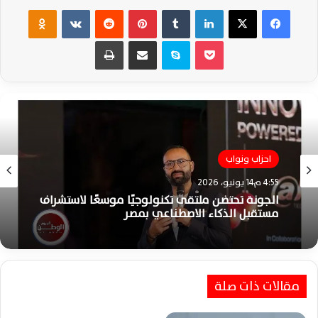
فيسبوك
‫X
لينكدإن
‏Tumblr
بينتيريست
‏Reddit
‏VKontakte
Odnoklassniki
‫Pocket
سكايب
مشاركة عبر البريد
طباعة
احزاب ونواب
4:55 م14 يونيو، 2026
الجونة تحتضن ملتقى تكنولوجيًا موسعًا لاستشراف
مستقبل الذكاء الاصطناعي بمصر
مقالات ذات صلة