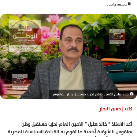
ر
دقيقة واحدة
س
ل
ب
ر
ي
د
ا
إ
ل
ك
ت
ر
خالد هليل الامين العام لحزب مستقبل وطن بفاقوس
و
ن
كتب | حسن النجار
ي
ا
أكد الاستاذ ” خالد هليل ” الامين العام لحزب مستقبل وطن
بفاقوس بالشرقية أهمية ما تقوم به القيادة السياسية المصرية