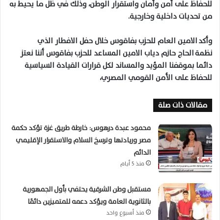
للحفاظ على أمن وأمان واستقرار الوطن، وذلك في ظل ما يحيط به
من تحديات داخلية وخارجية.
وأكد الامين العام للحزب بفاقوس خلال حفل الافطار الذي
نظمة الحاج حازم دياب الامين المساعد للحزب بفاقوس أننا نعتز
دائما بموقفنا المؤيد والمساند لكل قرارات القيادة السياسية
للحفاظ على الأمن القومي المصري،
مقالات ذات صلة
محمود عبدة درهوس: خارطة طريق غزة تؤكد حكمة
مصر وريادتها وترسخ السلام والاستقرار الإقليمي
الدائم
منذ 5 أيام
مستقبل وطن الشرقية يحتفي بأول الجمهورية
بالثانوية العامة ويؤكد دعمه للمتميزين دائمًا
منذ أسبوع واحد