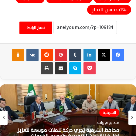
كتب حسن النجار
نسخ الرابط
فيسبوك
‫X
لينكدإن
‏Tumblr
بينتيريست
‏Reddit
‏VKontakte
Odnoklassniki
‫Pocket
سكايب
مشاركة عبر البريد
طباعة
الشرقية
منذ يوم واحد
محافظ الشرقية يُجري حركة تنقلات موسعة لتعزيز