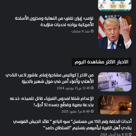
ترامب: إيران تقترب من النهاية ومخزون الأسلحة
الأمريكية يواجه تحديات متزايدة
منذ 9 ساعات
الاخبار الاكثر مشاهدة اليوم
من الاخر | كواليس مشاجرة إمام عاشور لاعب النادي
الأهلي وأفراد أمن في مول شهير بالجيزة
12:45 ص21 يونيو، 2024
الإعدام شنقا لمدرس الفيزياء قاتل تلميذه: خدعه
بخدعة بصرية وقطّع جسده لـ3 أجزاء!
8:49 م7 مايو، 2025
أحداث الحلقة رقم الـ13 من مسلسل” سره الباتع ” قائد الجيش الفرنسي
ينادي أهل القرية ليأمرهم بتسليم “السلطان حامد”
8:55 م3 أبريل، 2023