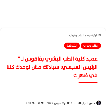
الرئيسية
/
احزاب ونواب
احزاب ونواب
الشرقية
عميد كلية الطب البشري بفاقوس لـ ”
الرئيس السيسي: سيادتك مش لوحدك كلنا
في ضهرك
حسن النجار
أ
11:19 م31 مارس، 2025
0
298