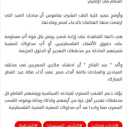
السلام في الإقليم.
وأوضح عميد كلية الطب البشري بفاقوس، أن ساحات العيد التي
ارتفعت منها الهتافات بالدعاء لمصر وقادتها،
هي ذاتها الشاهدة على إرادة شعبٍ يرفض بكل قوة أي مساومة
على حقوق الأشقاء الفلسطينيين، أو أي محاولات لتصفية
قضيتهم العادلة عبر مخططات التهجير أو الحلول المزيفة.
وأكد ” عبد الفتاح ” أن احتشاد ملايين المصريين في مختلف
الميادين والساحات بكافة أنحاء مصر عقب أداء صلاة عيد الفطر
المبارك،
يؤكد دعم الشعب المصري لقيادته السياسية ورفضهم القاطع كل
مخططات تهجير أهل غزة من أرضهم، وكذلك رسالة بوقوف الشعب
المصري صفا واحدا ضد أي محاولات لتصفية القضية الفلسطينية.
احزاب ونواب
الرئيس السيسي
الشرقية