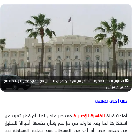
ر
س
ل
ب
ر
ي
د
ا
إ
ل
ك
ت
الديوان العام القطري يستنكر مزاعم دفع أموال للتقليل من جهود مصر للوساطة بين
ر
حماس وإسرائيل
و
ن
كتبت | مني السباعي
ي
ا
أفادت قناة
القاهرة الإخبارية
فى خبر عاجل لها بأن قطر تعرب عن
استنكارها لما يتم تداوله من مزاعم بشأن دفعها أموالا للتقليل
من جهود مصر أو أي من الوسطاء في عملية الوساطة بين