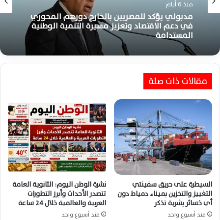
منذ 6 أيام
مدبولي يؤكد للمصريين بالخارج دورهم المحوري
في دعم الاقتصاد وتعزيز مسيرة التنمية الوطنية
المستدامة
مقالات ذات صلة
السيطرة على حريق سفينتي
نشرة الوطن اليوم: الثانوية العامة
التغييز والتخزين بميناء دمياط دون
تتصدر الأحداث وأبرز التطورات
أي خسائر بشرية تذكر
العربية والعالمية خلال 24 ساعة
منذ أسبوع واحد
منذ أسبوع واحد