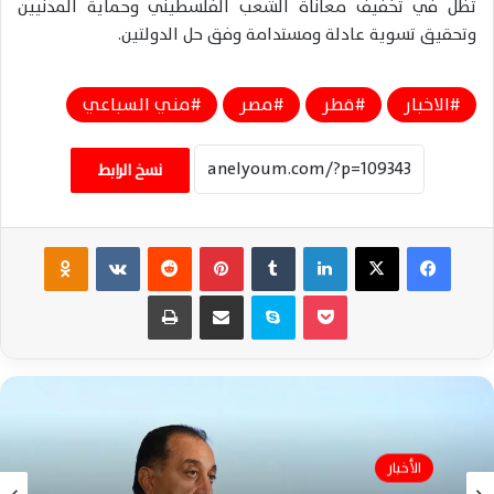
تظل في تخفيف معاناة الشعب الفلسطيني وحماية المدنيين
وتحقيق تسوية عادلة ومستدامة وفق حل الدولتين.
الاخبار
قطر
مصر
مني السباعي
نسخ الرابط
فيسبوك
‫X
لينكدإن
‏Tumblr
بينتيريست
‏Reddit
‏VKontakte
Odnoklassniki
‫Pocket
سكايب
مشاركة عبر البريد
طباعة
الأخبار