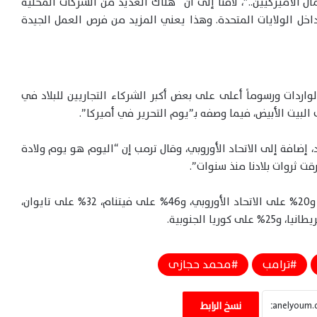
ل الأميركيين..”، لافتاً إلى أن “هناك العديد من الشركات المحلية
داخل الولايات المتحدة. وهذا يعني المزيد من فرص العمل الجيدة
كية بنسبة 10% على جميع الواردات ورسوماً أعلى على بعض أكبر الشركاء التجاريين للبلاد في
لبيت الأبيض، فيما وصفه بـ”يوم التحرير في أميركا”.
ضافة إلى الاتحاد الأوروبي، وقال ترمب إن “اليوم هو يوم ولادة
قت ثروات بلادنا منذ سنوات”.
وفرض ترمب رسوماً جمركية قدرها 34% على الصين، و20% على الاتحاد الأوروبي، و46% على فيتنام، 32% على تايوان،
ضربة أمريكية تستهدف مقرًا للحرس الثوري
شمال إيران وتصاعد التوترات العسكرية
الإقليمية اليوم
ترامب
محمد حجازى
ترامب يلوح بضربات أوسع ضد إيران وتصعيد
خطير يهدد أمن وأسواق الطاقة العالمية
نسخ الرابط