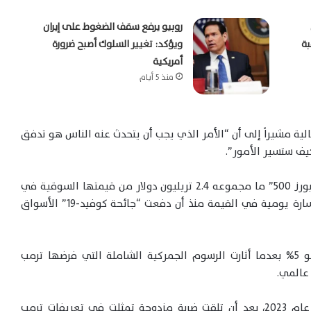
روبيو يرفع سقف الضغوط على إيران
بة
ويؤكد: تغيير السلوك أصبح ضرورة
أمريكية
منذ 5 أيام
لية مشيراً إلى أن “الأمر الذي يجب أن يتحدث عنه الناس هو تدفق
وخسرت الشركات المدرجة على المؤشر “ستاندرد آند بورز 500” ما مجموعه 2.4 تريليون دولار من قيمتها السوقية في
موجة بيع في “وول ستريت”، الخميس، وهي أكبر خسارة يومية في القيمة منذ أن دفعت “جائحة كوفيد-19” الأسواق
وأغلق المؤشر “ستاندرد آند بورز 500” منخفضاً بنحو 5% بعدما أثارت الرسوم الجمركية الشاملة التي فرضها ترمب
عالمي.
كما سجلت أسعار النفط الخام أكبر تراجع لها منذ عام 2023، بعد أن تلقت ضربة مزدوجة تمثلت في تعريفات ترمب