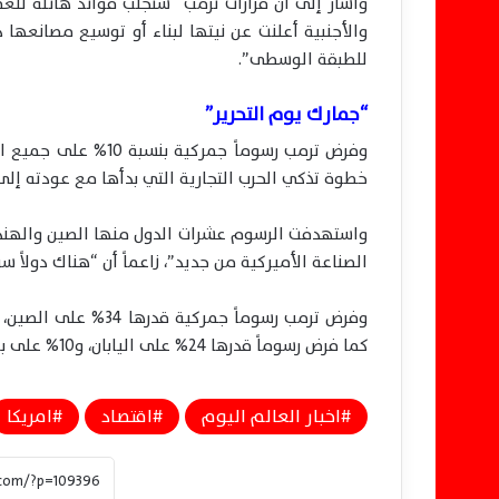
وأشار إلى أن قرارات ترمب “ستجلب فوائد هائلة للعما
والأجنبية أعلنت عن نيتها لبناء أو توسيع مصانعها 
للطبقة الوسطى”.
“جمارك يوم التحرير”
وفرض ترمب رسوماً جمر
خطوة تذكي الحرب التجارية التي بدأها مع عودته إلى ا
واستهدفت الرسوم عشرات الدول منها الصين والهند، إ
الصناعة الأميركية من جديد”، زاعماً أن “هناك دولاً سر
كما فرض رسوماً قدرها 24% على اليابان، و10% على بريطانيا، و25% على كوريا الجنوبية.
اخبار العالم اليوم
اقتصاد
امريكا