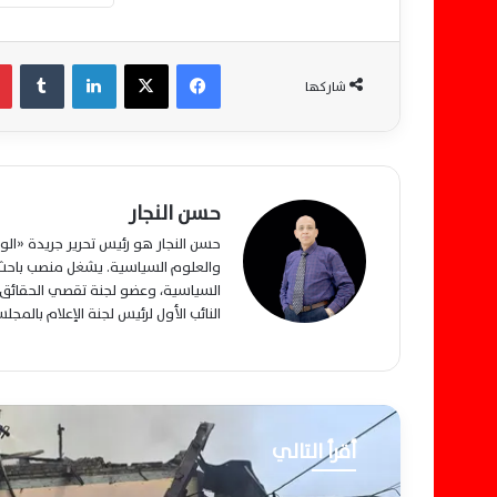
فيسبوك
‫X
لينكدإن
‏Tumblr
شاركها
حسن النجار
حسن النجار هو رئيس تحرير جريدة «ا
والعلوم السياسية. يشغل منصب باحث م
السياسية، وعضو لجنة تقصي الحقائق ب
النائب الأول لرئيس لجنة الإعلام بالمج
أقرأ التالي