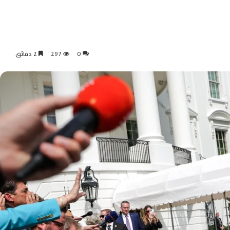
0
297
2 دقائق