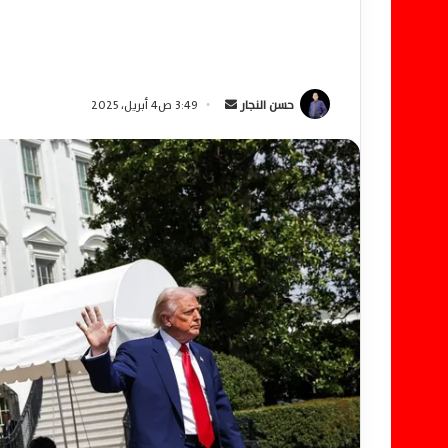
حسن النجار
أ
3:49 ص4 أبريل، 2025
ر
س
ل
ب
ر
ي
د
ا
إ
ل
ك
ت
ر
و