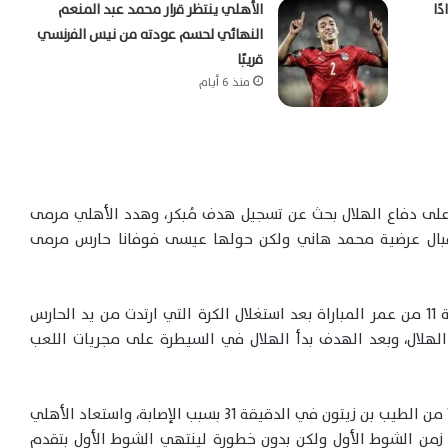
ًا
الأهلي ينتظر قرار محمد عبد المنعم
النهائي لحسم عودته من نيس الفرنسي
قريبًا
منذ 6 أيام
ط على دفاع الهلال بحث عن تسجيل هدف مُبكر، وهدد الأهلي مرمى
قبال عرضية محمد هاني ولكن حولها عيسى فوفانا حارس مرمى
وأحرز محمد هاني هدف التقدم للأهلي في الدقيقة 11 من عمر المباراة بعد استغلال الكرة التي ارتدت من يد الحارس
هلال، وبعد الهدف بدأ الهلال في السيطرة على مجريات اللعب
وأجرى الهلال تغييرا اضطراريا بنزول عثمان ضيوف بدلا من الطيب بن زيتون في الدقيقة 31 بسبب الإصابة، واستعاد الأهلي
من الشوط الأول ولكن بدون خطورة لينتهي الشوط الأول بتقدم