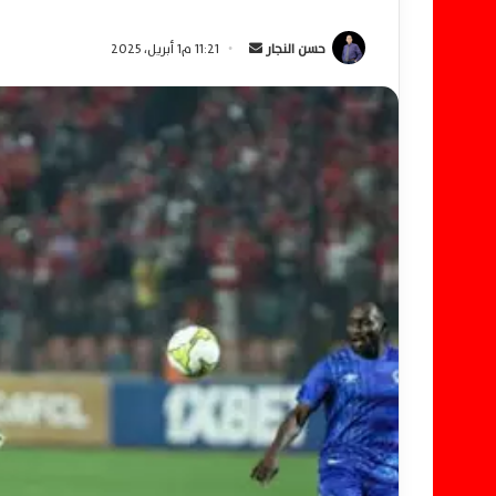
حسن النجار
أ
11:21 م1 أبريل، 2025
ر
س
ل
ب
ر
ي
د
ا
إ
ل
ك
ت
ر
و
ن
ي