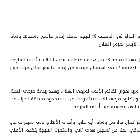
تحصل الأهلي على ركلة حرة مباشرة من خارج منطقة الجزاء في الدقيقة 48 نتيجة عرقلة إمام عاشور وسددها وسام
لأيسر لمرمر الهلال.
وأهدر ياسر المدثر فرصة تسجيل هدف التعادل للهلال في الدقيقة 53 من هجمة منظمة سددها اللاعب أعلى العارضة،
وأهدر رامي ربيعة فرصة تسجيل هدف من رأسية في الدقيقة 57 بعد استقبال عرضية من إمام عاشور ولكن مرت بجوار
 بن شرقي تصويبة في الدقيقة 62 ولكن مرت بجوار القائم الأيمن لمرمى الهلال، وهدد ربيعة مرمى الهلال
 الحارس، وهدد حون كلود مرمى الأهلي بتصويبة من على حدود منطقة الجزاء في
غييره الأول في الدقيقة 75 بنزول عمر كمال بدلا من وسام أبو علي، وأجرى الأهلي ثاني تغييراته في
ف بن شرقي، بحثا عن تسجيل هدف ثاني، واستمرت النتيجة بتقدم الأهلي