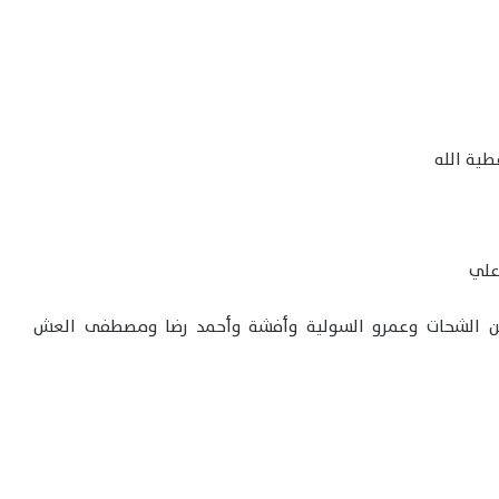
طية الله
علي
سين الشحات وعمرو السولية وأفشة وأحمد رضا ومصطفى العش