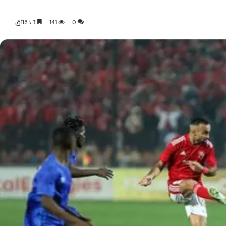
0
141
3 دقائق