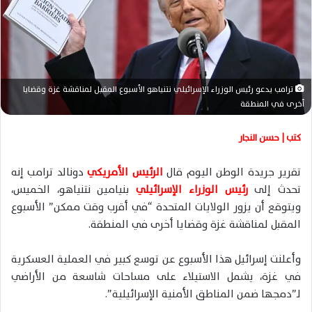
ر
ي
د
ا
إ
ل
ترامب يدعو رئيس الوزراء الإسرائيلي نتنياهو الأسبوع المقبل لمناقشة غزة وقضايا
ك
أخرى في المنطقة
ت
ر
كتب | حسن النجار
و
ن
تقرير جريدة الوطن اليوم قال
الرئيس الأمريكي
دونالد ترامب إنه
ي
تحدث إلى
رئيس الوزراء الإسرائيلي
بنيامين نتنياهو، الخميس،
ا
ويتوقع أن يزور الولايات المتحدة “في أقرب وقت ممكن” الأسبوع
المقبل لمناقشة غزة وقضايا أخرى في المنطقة.
وأعلنت إسرائيل هذا الأسبوع عن توسع كبير في العملية العسكرية
في غزة، يشمل الاستيلاء على مساحات شاسعة من الأراضي
لـ”دمجها ضمن المناطق الأمنية الإسرائيلية”.