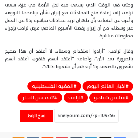
وحتى في الوقت الذي يسعى فيه لحل الأزمة في غزة، سعى
ترامب إلى إعادة فتح المحادثات مع إيران بشأن برنامجها النووي،
وأعرب عن اعتقاده بأن طهران تريد محادثات مباشرة بدلا من العمل
عبر وسطاء، مع أن إيران رفضت الأسبوع الماضي عرض ترامب بإجراء
مفاوضات مباشرة.
وقال ترامب: “أرادوا استخدام وسطاء، لا أعتقد أن هذا صحيح
بالضرورة بعد الآن”، وأضاف: “أعتقد أنهم قلقون، أعتقد أنهم
يشعرون بالضعف، ولا أريدهم أن يشعروا بذلك”.
اخبار العالم اليوم
القضية الفلسطينية
بنيامين نتنياهو
ترامب
كتب حسن النجار
نسخ الرابط
فيسبوك
‫X
لينكدإن
‏Tumblr
بينتيريست
‏Reddit
‏VKontakte
Odnoklassniki