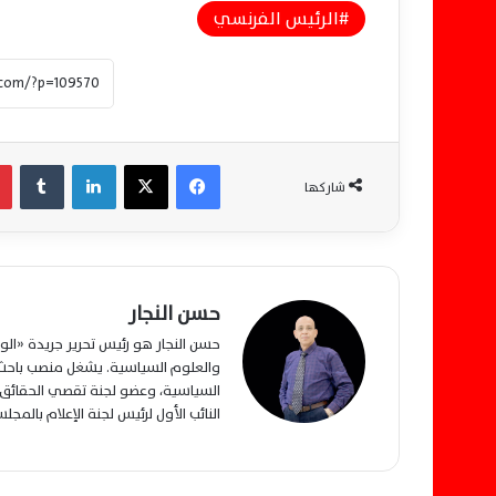
الرئيس الفرنسي
فيسبوك
‫X
لينكدإن
‏Tumblr
شاركها
حسن النجار
حسن النجار هو رئيس تحرير جريدة «ا
والعلوم السياسية. يشغل منصب باحث م
السياسية، وعضو لجنة تقصي الحقائق ب
النائب الأول لرئيس لجنة الإعلام بالمج