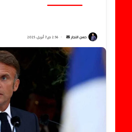
حسن النجار
أ
2:56 ص7 أبريل، 2025
ر
س
ل
ب
ر
ي
د
ا
إ
ل
ك
ت
ر