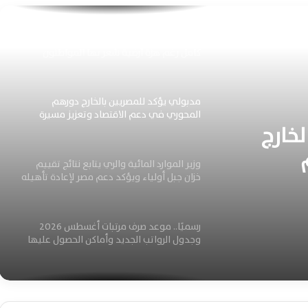
مطار القاهرة يواصل التشغيل بكفاءة وانتظام
كامل رغم هزة أرضية شعر بها المواطنون
مدبولي يؤكد للمصريين بالخارج دورهم
المحوري في دعم الاقتصاد وتعزيز مسيرة
خارج
التنمية الوطنية المستدامة
وزير الموارد المائية والري يتابع نتائج تقييم
نمية
خزان جبل أولياء ويؤكد دعم مصر لإعادة تأهيله
بالكامل
رسميًا.. موعد صرف مرتبات أغسطس 2026
وجدول الرواتب الجديد وأماكن الحصول عليها
اعرف امتيازات المقبولين بالمعاهد الفنية
الصحية الشرطية وشروط التقديم للدفعة