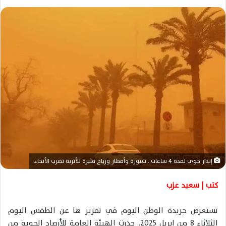
ر
س
ل
ب
ر
ي
د
ا
إ
ل
ك
ت
ر
و
إنذار جوي لمدة 4 ساعات.. شبورة وأمطار ورياح مثيرة للأتربة تضرب الأنحاء
ن
كتب | سعيد عزب
ي
ا
تستعرض جريدة الوطن اليوم في تقرير ها عن الطقس اليوم
الثلاثاء 8 من إبريل 2025.. حذرت الهيئة العامة للأرصاد الجوية من