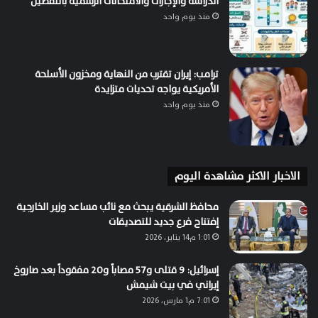
الدراسة والإجازات والامتحانات الرسمية بالتفصيل
منذ يوم واحد
ترامب: إيران تقترب من النهاية ومخزون الأسلحة
الأمريكية يواجه تحديات متزايدة
منذ يوم واحد
الاخبار الاكثر مشاهدة اليوم
محافظ الشرقية يبحث مع نائب مساعد وزير الخارجية
إفتتاح فرع جديد للتصديقات
1:01 م14 يناير، 2026
إسرائيل: 9 قتلى و57 مصاباً و20 مفقوداً بعد صاروخ
إيراني في بيت شيمش
7:01 م1 مارس، 2026