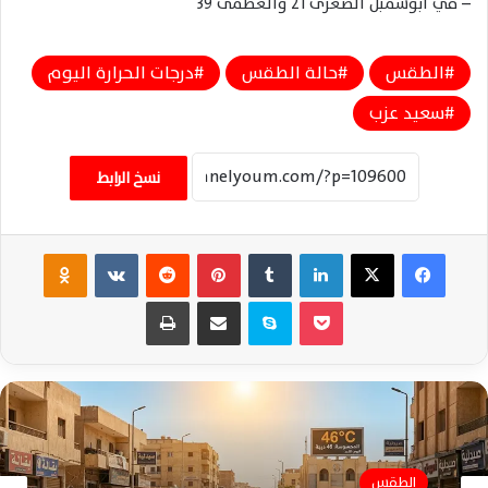
– في أبوسمبل الصغرى 21 والعظمى 39
الطقس
حالة الطقس
درجات الحرارة اليوم
سعيد عزب
نسخ الرابط
فيسبوك
‫X
لينكدإن
‏Tumblr
بينتيريست
‏Reddit
‏VKontakte
Odnoklassniki
‫Pocket
سكايب
مشاركة عبر البريد
طباعة