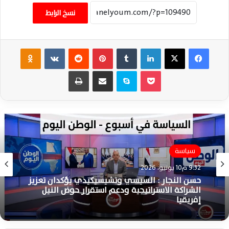
نسخ الرابط
فيسبوك
‫X
لينكدإن
‏Tumblr
بينتيريست
‏Reddit
‏VKontakte
Odnoklassniki
‫Pocket
سكايب
مشاركة عبر البريد
طباعة
سياسة
9:32 م10 يونيو، 2026
حسن النجار : السيسي وتشيسيكيدي يؤكدان تعزيز
الشراكة الاستراتيجية ودعم استقرار حوض النيل
إفريقيا