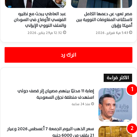
مصر تعرب عن دعمها الكامل
عبد العاطي يبحث مع نظيره
لاستئناف المفاوضات النووية بين
الفرنسي الأوضاع في السودان
أمريكا وإيران
والملف النووي الإيراني
5:43 م6 فبراير، 2026
12:32 م29 يناير، 2026
اترك رد
الاكثر قراءة
إصابة 11 مدنيًا بينهم مصريان إثر قصف حوثي
استهدف منطقة نجران السعودية
منذ 24 ساعة
سعر الذهب اليوم الجمعة 7 أغسطس 2026 وعيار
21 يقترب من 6000 جنيه