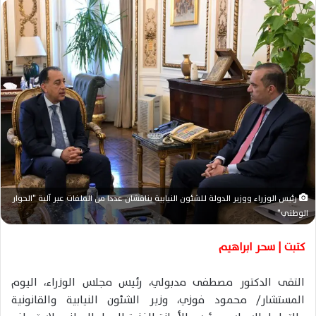
س
ل
ب
ر
ي
د
ا
إ
ل
ك
ت
ر
رئيس الوزراء ووزير الدولة لـلشئون النيابية يناقشان عددا من الملفات عبر آلية "الحوار
الوطني"
و
ن
كتبت | سحر ابراهيم
ي
ا
التقى الدكتور مصطفى مدبولي، رئيس مجلس الوزراء، اليوم
المستشار/ محمود فوزي، وزير الشئون النيابية والقانونية