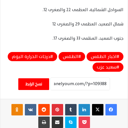
السواحل الشمالية، العظمى 22 والصغرى 12.
شمال الصعيد، العظمى 29 والصغرى 12
جنوب الصعيد، العظمى 33 والصغرى 17.
اخبار الطقس
الطقس
درجات الحرارة اليوم
سعيد عزب
نسخ الرابط
فيسبوك
‫X
لينكدإن
‏Tumblr
بينتيريست
‏Reddit
‏VKontakte
Odnoklassniki
‫Pocket
سكايب
مشاركة عبر البريد
طباعة