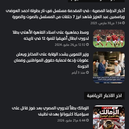
أخبار الدراما المصرية : في المقدمة مسلسل ضرب نار بطولة احمد العوضى
وياسمين عبد العزيز شاهد ابرز 7 حلقات من المسلسل بالصوت والصورة
7:34 ص30 مارس، 2023
وسط جماهيرة على استاد القاهرة الأهلي بطلا
لدورى ابطال أفريقيا للمرة 12 في تاريخه
12:32 ص26 مايو، 2024
وزير التموين يشدد الرقابة على المخابز ويعلن
عقوبات رادعة لحماية حقوق المواطنين وضمان
الجودة
منذ 3 أيام
اخر الاخبار الرياضية
الزمالك بطلاً للدوري المصري بعد فوز قاتل على
سيراميكا كليوباترا بهدف نظيف
6:44 م21 مايو، 2026