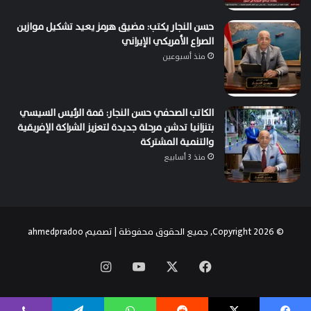
حسن النجار يكتب: مضيق هرمز يعيد تشكيل موازين
الصراع الأمريكي الإيراني
منذ أسبوعين
الكاتب الصحفي حسن النجار: قمة الرئيس السيسي
بتنزانيا تدشن مرحلة جديدة لتعزيز الشراكة الإفريقية
والتنمية المشتركة
منذ 3 أسابيع
© Copyright 2026, جميع الحقوق محفوظة | تصميم
ahmedpradoo
‫X
فيسبوك
‫YouTube
انستقرام