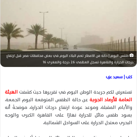
س
ل
ب
ر
ي
د
ا
إ
طقس اليوم | حالة من الامطار تعم البلاد اليوم في بعض محافظات مصر قبل ارتفاع
ل
درجات الحرارة والقاهرة تسجل العظمى 26 درجة والصغرى 16
ك
ت
كتب | سعيد عزب
ر
و
تستعرض لكم جريدة الوطن اليوم في تقريرها حيث كشفت
الهيئة
ن
العامة للأرصاد الجوية
عن حالة الطقس المتوقعة اليوم الجمعة،
ي
والأيام المقبلة، وموعد عودة ارتفاع درجات الحرارة، موضحةً أنه
ا
يسود طقس مائل للحرارة نهارًا على القاهرة الكبرى والوجه
البحري معتدل الحرارة على السواحل الشمالية،