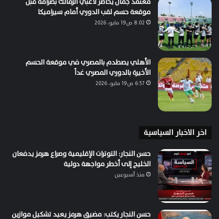
معتمد جمال يحاضر لاعبي الزمالك بصرامة قبل
موقعة حسم لقب الدوري أمام سيراميكا
8:02 ص19 مايو، 2026
الأهلي يصطدم بالمصري في موقعة الحسم
الأخيرة بالدوري المصري غداً
6:57 ص19 مايو، 2026
اخر الاخبار السياسية
حسن النجار: التوترات الإقليمية وصراع هرمز يدفعان
الخليج إلى أخطر مواجهة دولية
منذ أسبوعين
حسن النجار يكتب: مضيق هرمز يعيد تشكيل موازين