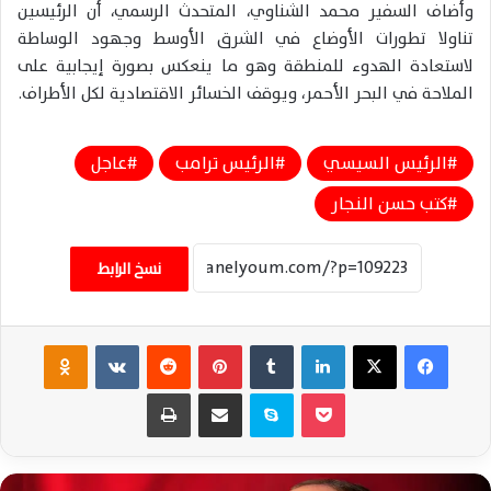
وأضاف السفير محمد الشناوي، المتحدث الرسمي، أن الرئيسين
تناولا تطورات الأوضاع في الشرق الأوسط وجهود الوساطة
لاستعادة الهدوء للمنطقة وهو ما ينعكس بصورة إيجابية على
الملاحة في البحر الأحمر، ويوقف الخسائر الاقتصادية لكل الأطراف.
الرئيس السيسي
الرئيس ترامب
عاجل
كتب حسن النجار
نسخ الرابط
فيسبوك
‫X
لينكدإن
‏Tumblr
بينتيريست
‏Reddit
‏VKontakte
Odnoklassniki
‫Pocket
سكايب
مشاركة عبر البريد
طباعة