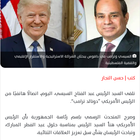
ل
ب
ر
ي
د
ا
إ
السيسي وترامب في دافوس يبحثان الشراكة الاستراتيجية والاستقرار الإقليمي
ل
والقضية الفلسطينية
ك
ت
كتب | حسن النجار
ر
و
تلقى السيد الرئيس عبد الفتاح السيسي، اليوم، اتصالًا هاتفيًا من
ن
الرئيس الأمريكي “دونالد ترامب”.
ي
ا
وصرح المتحدث الرسمي باِسم رئاسة الجمهورية بأن الرئيس
الأمريكي هنأ السيد الرئيس بمناسبة حلول عيد الفطر المبارك،
وتباحث الرئيسان بشأن سبل تعزيز العلاقات الثنائية،