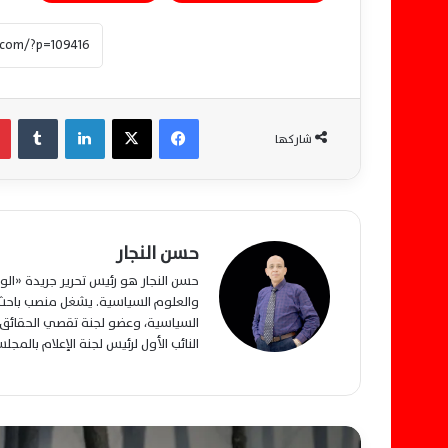
فيسبوك
‫X
لينكدإن
‏Tumblr
شاركها
حسن النجار
حسن النجار هو رئيس تحرير جريدة «ا
والعلوم السياسية. يشغل منصب باحث م
السياسية، وعضو لجنة تقصي الحقائق ب
النائب الأول لرئيس لجنة الإعلام بالمج