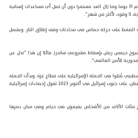
وأضاف “ما يحدث الآن لا يمكن تصوره. لقد مضى اليوم 31 يوما وما زال العد مستمرا دون أن تصل أي مساعدات إنسانية
ية، لا وقود، لأكثر من شهر”.
ت الضغط على حركة حماس في محادثات وقف إطلاق النار. ويشمل
شيوخ جيمس ريش بإسقاط مشروعي ساندرز قائلا إن هذا “تخل عن
حورية للأمن العالمي”.
ن فلسطينيون إن أكثر من 50 ألف فلسطيني قُتلوا في الحملة الإسرائيلية على قطاع غزة. وبدأت الحملة
بعد هجوم بقيادة حماس، المصنفة إرهابية في واشنطن، على جنوب إسرائيل في أكتوبر 2023 تقول إحصاءات إسرائيلية
 مئات الآلاف من الأشخاص يقيمون في خيام وفي مبان دمرها
ترامب ونتنياهو يبحثان الثلاثاء مستقبل
المواجهة مع إيران وخيارات التصعيد العسكري
المرتقبة