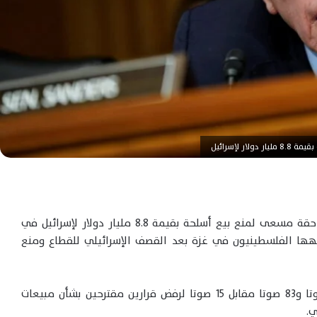
لإسرائيل
رفض مجلس الشيوخ الأميركي، الخميس، بأغلبية ساحقة مسعى لمنع بيع أسلحة بقيمة 8.8 مليار دولار لإسرائيل في
هها الفلسطينيون في غزة بعد القصف الإسرائيلي للقطاع ومنع
وصوت مجلس الشيوخ بأغلبية 82 صوتا مقابل 15 صوتا و83 صوتا مقابل 15 صوتا لرفض قرارين مقترحين بشأن مبيعات
ي.