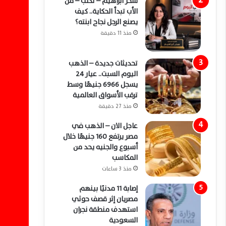
سحر ابراهيم – تكتب – من
الأب تبدأ الحكاية.. كيف
يصنع الرجل نجاح ابنته؟
منذ 11 دقيقة
تحديثات جديدة – الذهب
اليوم السبت.. عيار 24
يسجل 6966 جنيهًا وسط
ترقب الأسواق العالمية
منذ 27 دقيقة
عاجل الان – الذهب في
مصر يرتفع 160 جنيهًا خلال
أسبوع والجنيه يحد من
المكاسب
منذ 3 ساعات
إصابة 11 مدنيًا بينهم
مصريان إثر قصف حوثي
استهدف منطقة نجران
السعودية