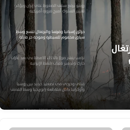
روبيو يرفع سقف الضغوط على إيران ويؤكد:
تغيير السلوك أصبح ضرورة أمريكية
حرائق إسبانيا وفرنسا والبرتغال تتسع وسط
سباق محموم للسيطرة وموجة حر قاتلة
تغال
ترامب ينشر صورًا بالذكاء الاصطناعي بعد غارات
خارك وتدمير ناقلات النفط الإيرانية
قتلى وجرحى في تصعيد جديد بين روسيا
وأوكرانيا داخل مقاطعة زابوريجيا وسط القصف
ترامب ونتنياهو يبحثان الثلاثاء مستقبل
المواجهة مع إيران وخيارات التصعيد العسكري
المرتقبة