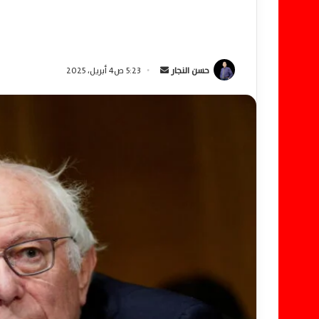
حسن النجار
أ
5:23 ص4 أبريل، 2025
ر
س
ل
ب
ر
ي
د
ا
إ
ل
ك
ت
ر
و