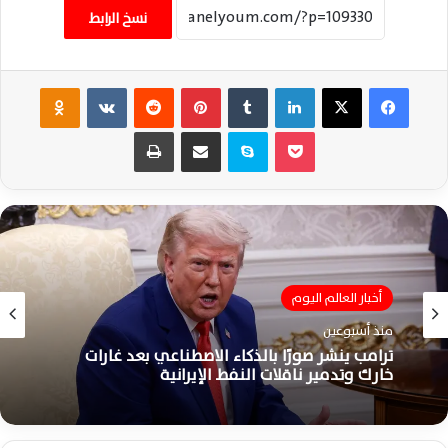
نسخ الرابط
فيسبوك
‫X
لينكدإن
‏Tumblr
بينتيريست
‏Reddit
‏VKontakte
Odnoklassniki
‫Pocket
سكايب
مشاركة عبر البريد
طباعة
أخبار العالم اليوم
منذ أسبوعين
ترامب ينشر صورًا بالذكاء الاصطناعي بعد غارات
خارك وتدمير ناقلات النفط الإيرانية