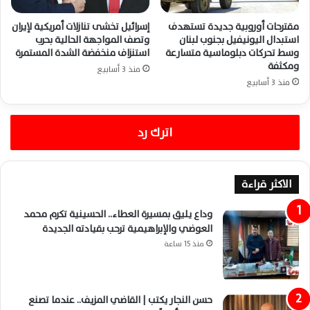
مقترحات أوروبية جديدة تستهدف
إسرائيل تخشى تنازلات أمريكية لإيران
استبدال اليونيفيل بجنوب لبنان
وتصف المواجهة الحالية بحرب
وسط تحركات دبلوماسية متسارعة
استنزاف منخفضة الشدة المستمرة
ومكثفة
منذ 3 أسابيع
منذ 3 أسابيع
اترك رد
الاكثر قراءة
وداع يليق بمسيرة العطاء.. الحسينية تكرم محمد
العوضي والإبراهيمية ترحب بقيادته الجديدة
منذ 15 ساعة
حسن النجار يكتب | القاضي المزيف.. عندما تصنع