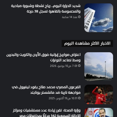
شديد الحرارة اليوم.. رياح نشطة وشبورة صباحية
والمحسوسة بالقاهرة تسجل 38 درجة
منذ 14 ساعة
الاخبار الاكثر مشاهدة اليوم
اعتراض صواريخ إيرانية فوق الأردن والكويت والبحرين
وسط تصاعد التوترات
7:03 ص10 يونيو، 2026
الفرعون المصري محمد صلاح يقود ليفربول في
مواجهة نارية ضد مانشستر يونايتد
10:31 ص19 أكتوبر، 2025
وزارة الصحة: تقرر زيادة عدد مستشفيات ومراكز
الإحالة السمعية لـ34 مركزًا بمحافظات مصر