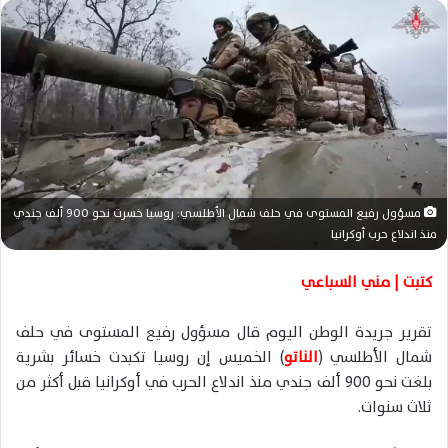
س
ل
ب
ر
ي
د
ا
إ
ل
مسؤول رفيع المستوى في حلف شمال الأطلسي: روسيا خسرت نحو 900 ألف جندي
ك
منذ اندلاع حرب أوكرانيا
ت
ر
كتبت | مني السباعي
و
ن
تقرير جريدة الوطن اليوم قال مسؤول رفيع المستوى في حلف
ي
شمال الأطلسي (
الناتو
) الخميس إن روسيا تكبدت خسائر بشرية
ا
بلغت نحو 900 ألف جندي منذ اندلاع الحرب في أوكرانيا قبل أكثر من
ثلاث سنوات.