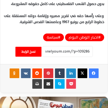
بدون حصول الشعب الفلسطيني على كامل حقوقه المشروعة،
وعلى رأسها حقه في تقرير مصيره وإقامة دولته المستقلة على
خطوط الرابع من يونيو ١٩٦٧ وعاصمتها القدس الشرقية.
اخبار الوطن اليوم
سياسة
نسخ الرابط
فيسبوك
‫X
لينكدإن
‏Tumblr
بينتيريست
‏Reddit
‏VKontakte
Odnoklassniki
‫Pocket
سكايب
مشاركة عبر البريد
طباعة