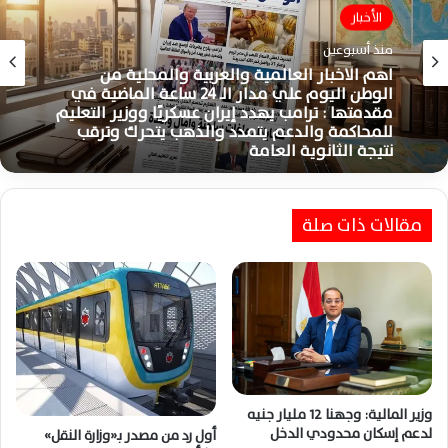
الأخبار
منذ أسبوعين
اهم الاخبار العالمية والعربية والمحلية من
الوطن اليوم علي مدار الـ 24 ساعة الماضية في
مقدمتها : ترامب يهدد إيران عسكريًا ووزير التعليم
للمحاكمة والدعم يتمدد والذهب يتحرك وترقب
نتيجة الثانوية العامة
مقالات ذات صلة
وزير المالية: وجهنا 12 مليار جنيه
لدعم إسكان محدودي الدخل
أول رد من مصدر بـ«وزارة النقل»