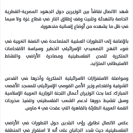
شهد الاتصال نقاشاً بين الوزيرين حول الجهود المصرية-القطرية
الخاصة بالتهدئة وتثبيت وقف إطلاق النار في قطاع غزة ولا سيما
في ظل ما يشهده من أوضاع إنسانية متدهورة،
بالإضافة إلى التطورات السلبية المتصاعدة في الضفة الغربية في
ضوء النهج التصعيدي الإسرائيلي الخطير وسياسة الاقتحامات
المتكررة للمدن الفلسطينية ومصادرة الأراضي والنشاط
الاستيطاني المتزايد،
ومواصلة الاستفزازات الاسرائيلية المتكررة وآخرها في القدس
الشرقية واقتحام وزير الأمن القومي الإسرائيلي للمسجد الأقصى
المبارك. كما بحث الوزيران أعمال اللجنة الوزارية العربية الإسلامية
وسبل تنشيط دورها لدعم الشعب الفلسطيني وتنفيذ مخرجات
القمة العربية الطارئة بالقاهرة التي عقدت في ٤ مارس.
عكس الاتصال تطابق رؤى البلدين حول التطورات في الأراضي
الفلسطينية، حيث شدد الجانبان على أنه لا استقرار في المنطقة