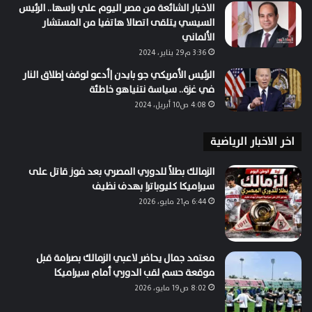
الاخبار الشائعة من مصر اليوم علي راسها.. الرئيس
السيسي يتلقى اتصالا هاتفيا من المستشار
الألماني
3:36 م29 يناير، 2024
الرئيس الأمريكي جو بايدن |أدعو لوقف إطلاق النار
في غزة.. سياسة نتنياهو خاطئة
4:08 ص10 أبريل، 2024
اخر الاخبار الرياضية
الزمالك بطلاً للدوري المصري بعد فوز قاتل على
سيراميكا كليوباترا بهدف نظيف
6:44 م21 مايو، 2026
معتمد جمال يحاضر لاعبي الزمالك بصرامة قبل
موقعة حسم لقب الدوري أمام سيراميكا
8:02 ص19 مايو، 2026