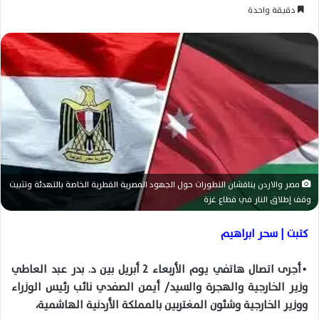
ر
دقيقة واحدة
س
ل
ب
ر
ي
د
ا
إ
ل
ك
مصر والاردن يناقشان التطورات حول الجهود المصرية القطرية الخاصة بالتهدئة وتثبيت
ت
وقف إطلاق النار في قطاع غزة
ر
و
كتبت | سحر ابراهيم
ن
ي
▪أجرى اتصال هاتفي يوم الأربعاء ٢ أبريل بين د. بدر عبد العاطي
ا
وزير الخارجية والهجرة والسيد/ أيمن الصفدي نائب رئيس الوزراء
ووزير الخارجية وشئون المغتربين بالمملكة الأردنية الهاشمية،