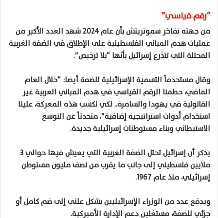
“رقم قياسي”
من جهته تفاخر سموتريتش بأن عام 2024 شهد العدد الأكبر من
عمليات هدم المباني الفلسطينية على الإطلاق في الضفة الغربية
المحتلة التي تتذرع إسرائيل بأنها “بلا ترخيص”.
وقال مستخدماً التسمية الإسرائيلية للضفة أيضا: “خلال العام
الماضي، حطمنا الرقم القياسي في هدم المباني العربية غير
القانونية في يهودا والسامرة.. لكي نكسب هذه المعركة، علينا
استخدام أدوات استراتيجية إضافية”، متحدثاً عن التوسع
الاستيطاني وبناء مستوطنات إسرائيلية جديدة.
يذكر أن إسرائيل تحتل الضفة الغربية التي يعيش فيها حوالي 3
ملايين فلسطيني إلى جانب ما يقرب من نصف مليون مستوطن
إسرائيلي، منذ عام 1967.
ويدفع عدد من الوزراء الإسرائيليين بشكل علني إلى ضم كامل أو
جزئي للضفة، مستغلين دعم الإدارة الأميركية.