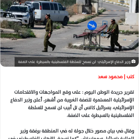
ل
ب
ر
ي
د
ا
إ
ل
ك
وزير الدفاع الإسرائيلي: لن نسمح للسلطة الفلسطينية بالسيطرة على الضفة
ت
ر
كتب | محمود سعد
و
ن
تقرير جريدة الوطن اليوم : على وقع المواجهات والاقتحامات
ي
الإسرائيلية المستمرة للضفة الغربية من أشهر، أعلن وزير الدفاع
ا
الإسرائيلي، يسرائيل كاتس أن تل أبيب لن تسمح للسلطة
الفلسطينية بالسيطرة على الضفة.
وقال في بيان مصور خلال جولة له في المنطقة برفقة وزير
المالية بتسلئيل سموتريتش، “كما نسحق الإرهاب الفلسطيني في