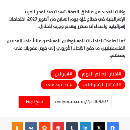
وكانت العديد من مناطق الضفة شهدت منذ تفجر الحرب
الإسرائيلية في قطاع غزة يوم السابع من أكتوبر 2023، اقتحامات
إسرائيلية واعتداءات متكرر وهدم وجرف للمنازل.
كما تصاعدت اعتداءات المستوطنين المسلحين غالباً على المدنيين
الفلسطينيين، ما دفع الاتحاد الأوروبي إلى فرض عقوبات على
بعضهم.
اخبار العالم اليوم
اسرائيل
الاحتلال الإسرائيلي
محمود سعد
نسخ الرابط
فيسبوك
‫X
لينكدإن
‏Tumblr
بينتيريست
‏Reddit
‏VKontakte
Odnoklassniki