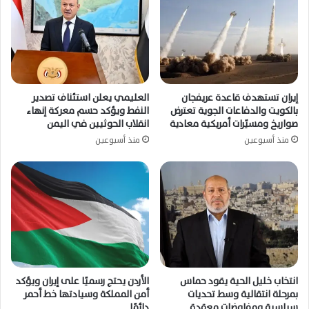
إيران تستهدف قاعدة عريفجان
العليمي يعلن استئناف تصدير
بالكويت والدفاعات الجوية تعترض
النفط ويؤكد حسم معركة إنهاء
صواريخ ومسيّرات أمريكية معادية
انقلاب الحوثيين في اليمن
منذ أسبوعين
منذ أسبوعين
انتخاب خليل الحية يقود حماس
الأردن يحتج رسميًا على إيران ويؤكد
بمرحلة انتقالية وسط تحديات
أمن المملكة وسيادتها خط أحمر
سياسية ومفاوضات معقدة
دائمًا