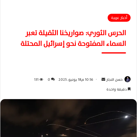
أخبار عربية
الحرس الثوري: صواريخنا الثقيلة تعبر
السماء المفتوحة نحو إسرائيل المحتلة
حسن النجار
أ
10:56 م18 يونيو، 2025
0
131
ر
دقيقة واحدة
س
ل
ب
ر
ي
د