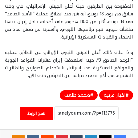
المفتوحة بين الطرفين، حيث أعلن الجيش الإسرائيلي، في وقت
سابق من يوم 18 يونيو، أنه شن منذ انطلاق عملية “الأسد الصاعد”
في 13 يونيو، أكثر من 1100 هجوم على أهداف داخل إيران، بينها
منشآت حيوية تتبع برنامجها النووي، وأسفرت عن مقتل عدد من
العلماء والقيادات العسكرية الإيرانية.
وردًا على ذلك، أعلن الحرس الثوري الإيراني عن انطلاق عملية
“الوعد الصادق 3″، حيث استهدفت إيران عشرات القواعد الجوية
والمواقع العسكرية في إسرائيل باستخدام الصواريخ والطائرات
المسيرة، في أكبر تصعيد مباشر بين الطرفين حتى الآن.
اخبار عربية
محمد طلعت
نسخ الرابط
فيسبوك
‫X
لينكدإن
‏Tumblr
بينتيريست
‏Reddit
‏VKontakte
Odnoklassniki