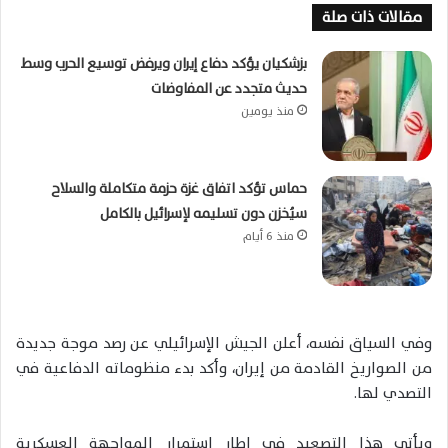
مقالات ذات صلة
بزشكيان يؤكد دفاع إيران ويرفض توسيع الحرب وسط
حديث متجدد عن المفاوضات
منذ يومين
حماس تؤكد اتفاق غزة حزمة متكاملة والسلاح
سيُخزن دون تسليمه لإسرائيل بالكامل
منذ 6 أيام
وفي السياق نفسه، أعلن الجيش الإسرائيلي عن رصد موجة جديدة
من الصواريخ القادمة من إيران، وأكد بدء منظوماته الدفاعية في
التصدي لها.
ويأتي هذا التصعيد في إطار استمرار المواجهة العسكرية