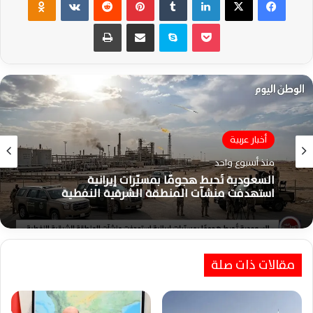
‫Pocket
سكايب
مشاركة عبر البريد
طباعة
أخبار عربية
منذ أسبوع واحد
السعودية تُحبط هجومًا بمسيّرات إيرانية
استهدفت منشآت المنطقة الشرقية النفطية
مقالات ذات صلة