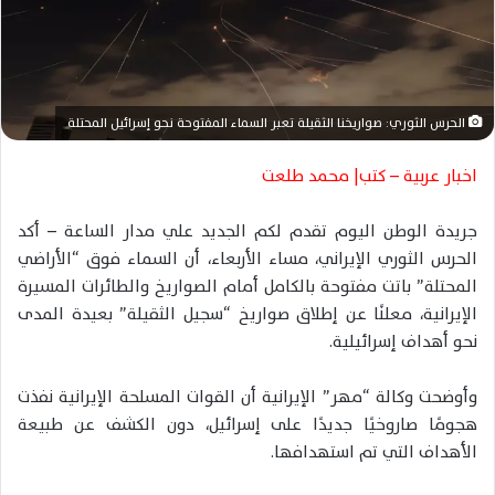
ا
إ
ل
ك
ت
الحرس الثوري: صواريخنا الثقيلة تعبر السماء المفتوحة نحو إسرائيل المحتلة
ر
و
اخبار عربية – كتب| محمد طلعت
ن
ي
جريدة الوطن اليوم تقدم لكم الجديد علي مدار الساعة – أكد
ا
الحرس الثوري الإيراني، مساء الأربعاء، أن السماء فوق “الأراضي
المحتلة” باتت مفتوحة بالكامل أمام الصواريخ والطائرات المسيرة
الإيرانية، معلنًا عن إطلاق صواريخ “سجيل الثقيلة” بعيدة المدى
نحو أهداف إسرائيلية.
وأوضحت وكالة “مهر” الإيرانية أن القوات المسلحة الإيرانية نفذت
هجومًا صاروخيًا جديدًا على إسرائيل، دون الكشف عن طبيعة
الأهداف التي تم استهدافها.