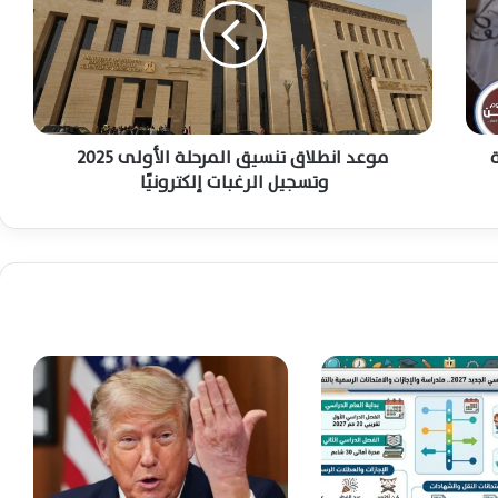
د
هرمز
ا
ن
طقس شديد الحرارة اليوم.. الأرصاد تحذر من
ط
ارتفاع الحرارة ونشاط الرياح
ل
ا
ة
ق
موعد انطلاق تنسيق المرحلة الأولى 2025
تيك توك قاده للقب «المستشار».. اعترافات
ت
وتسجيل الرغبات إلكترونيًا
صادمة للقاضي المزيف أمام النيابة
ن
س
ي
ق
القوات المسلحة اليمنية تستهدف مواقع
ا
الحوثيين في عدة محاور رداً على التصعيد
ل
م
ر
بدر عبدالعاطي يكشف رؤية مصر لقضايا غزة
ح
والسودان وليبيا وسوريا والأمن الإقليمي
ل
ة
ا
3 قرارات من التموين تهم ملايين المواطنين..
ل
أبرزها أسعار وأوزان رغيف الخبز