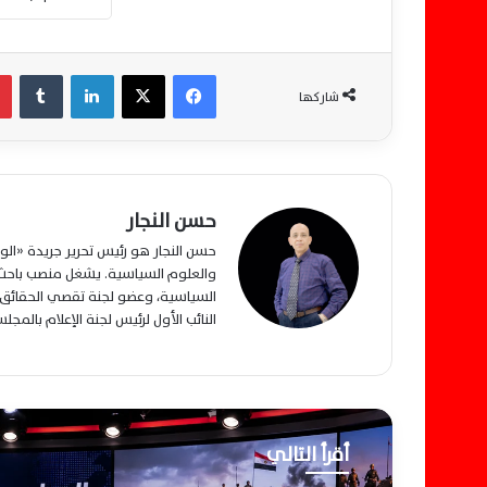
فيسبوك
‫X
لينكدإن
‏Tumblr
شاركها
حسن النجار
حسن النجار هو رئيس تحرير جريدة «ا
والعلوم السياسية. يشغل منصب باحث م
السياسية، وعضو لجنة تقصي الحقائق ب
النائب الأول لرئيس لجنة الإعلام بالمج
أقرأ التالي