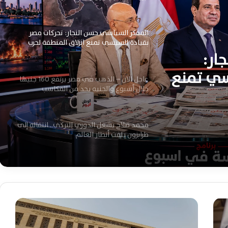
المفكر السياسي حسن النجار: تحركات مصر
بقيادة السيسي تمنع انزلاق المنطقة لحرب
إقليمية شاملة
ار:
سي تمنع
عاجل الان – الذهب في مصر يرتفع 160 جنيهًا
خلال أسبوع والجنيه يحد من المكاسب
مية
محمد صلاح يشعل الدوري التركي.. انتقاله إلى
طرابزون يلفت أنظار العالم
مدبولي يتابع حصاد منظومة الشكاوى
الحكومية خلال يوليو.. 229 ألف شكوى
م
و
«وول ستريت جورنال» واشنطن ترفض قيود
ع
إيران على الملاحة وتهدد بتصعيد أزمة مضيق