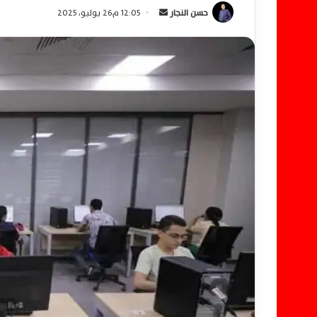
حسن النجار
أ
12:05 م26 يوليو، 2025
ر
س
ل
ب
ر
ي
د
ا
إ
ل
ك
ت
ر
و
ن
ي
ا