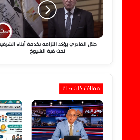
ل
ا
ل
ق
ا
د
ر
جلال القادري يؤكد التزامه بخدمة أبناء الشرقي
ي
تحت قبة الشيوخ
ي
ؤ
ك
د
ا
مقالات ذات صلة
ل
ت
ز
ا
م
ه
ب
خ