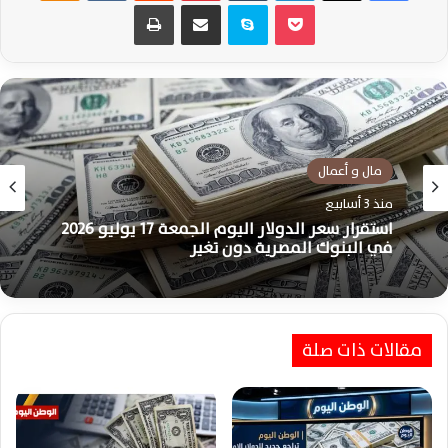
‫Pocket
سكايب
مشاركة عبر البريد
طباعة
مال و أعمال
اقتصاد
منذ 3 أسابيع
منذ 3 أسابيع
استقرار سعر الدولار اليوم الجمعة 17 يوليو 2026
سعر الذهب في مصر اليوم يواصل التذبذب وعيار
في البنوك المصرية دون تغير
21 يخطف الأنظار بالمحلات
مقالات ذات صلة