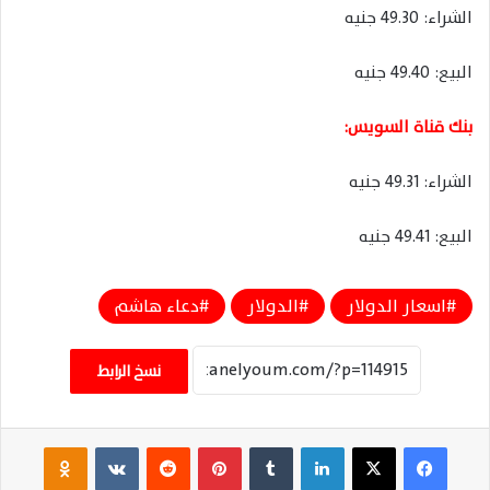
الشراء: 49.30 جنيه
البيع: 49.40 جنيه
بنك قناة السويس:
الشراء: 49.31 جنيه
البيع: 49.41 جنيه
اسعار الدولار
الدولار
دعاء هاشم
نسخ الرابط
فيسبوك
‫X
لينكدإن
‏Tumblr
بينتيريست
‏Reddit
‏VKontakte
Odnoklassniki