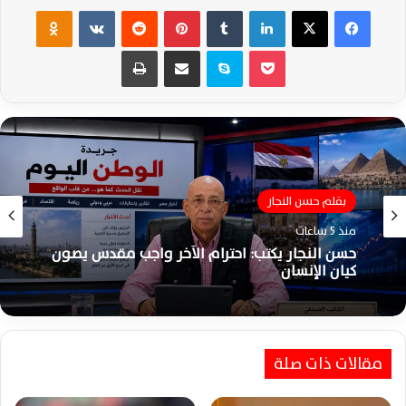
فيسبوك
‫X
لينكدإن
‏Tumblr
بينتيريست
‏Reddit
‏VKontakte
Odnoklassniki
‫Pocket
سكايب
مشاركة عبر البريد
طباعة
بقلم حسن النجار
منذ 5 ساعات
حسن النجار يكتب: احترام الآخر واجب مقدس يصون
كيان الإنسان
مقالات ذات صلة