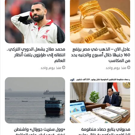
عاجل الان – الذهب في مصر يرتفع
محمد صلاح يشعل الدوري التركي..
160 جنيهًا خلال أسبوع والجنيه يحد
انتقاله إلى طرابزون يلفت أنظار
من المكاسب
العالم
منذ يوم واحد
منذ يوم واحد
مدبولي يتابع حصاد منظومة
«وول ستريت جورنال» واشنطن