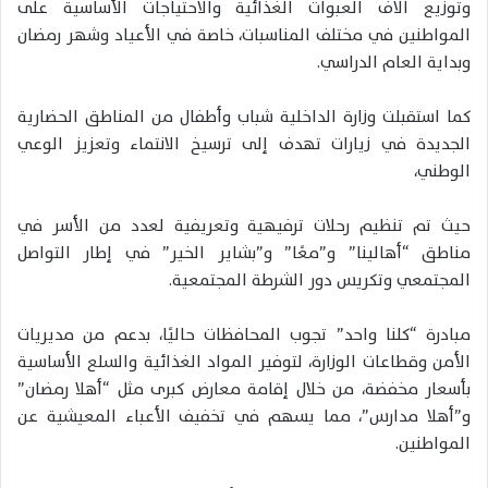
وتوزيع آلاف العبوات الغذائية والاحتياجات الأساسية على
المواطنين في مختلف المناسبات، خاصة في الأعياد وشهر رمضان
وبداية العام الدراسي.
كما استقبلت وزارة الداخلية شباب وأطفال من المناطق الحضارية
الجديدة في زيارات تهدف إلى ترسيخ الانتماء وتعزيز الوعي
الوطني،
حيث تم تنظيم رحلات ترفيهية وتعريفية لعدد من الأسر في
مناطق “أهالينا” و”معًا” و”بشاير الخير” في إطار التواصل
المجتمعي وتكريس دور الشرطة المجتمعية.
مبادرة “كلنا واحد” تجوب المحافظات حاليًا، بدعم من مديريات
الأمن وقطاعات الوزارة، لتوفير المواد الغذائية والسلع الأساسية
بأسعار مخفضة، من خلال إقامة معارض كبرى مثل “أهلا رمضان”
و”أهلا مدارس”، مما يسهم في تخفيف الأعباء المعيشية عن
المواطنين.