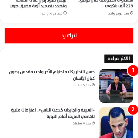
الشكاوى الحكومية خلال يوليو..
ترفض قيود إيران على الملاحة
229 ألف شكوى
وتهدد بتصعيد أزمة مضيق هرمز
منذ يوم واحد
منذ يوم واحد
اترك رد
الاكثر قراءة
حسن النجار يكتب: احترام الآخر واجب مقدس يصون
كيان الإنسان
منذ 5 ساعات
«العربية والجاردات خدعت الناس».. اعترافات مثيرة
للقاضي المزيف أمام النيابة
منذ 4 ساعات