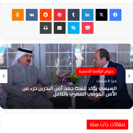
فيسبوك
‫X
لينكدإن
‏Tumblr
بينتيريست
‏Reddit
‏VKontakte
Odnoklassniki
‫Pocket
سكايب
مشاركة عبر البريد
طباعة
ديوان الرئاسة المصرية
اخبار الرياضة
منذ 4 ساعات
منذ 4 ساعات
السيسي يؤكد للملك حمد: أمن البحرين جزء من
الأمن القومي المصري بالكامل
تعرف على مواعيد مباريات الأهلي بالدوري
مقالات ذات صلة
المصري الممتاز موسم 2026-2027 كاملة
بالتفصيل اليوم