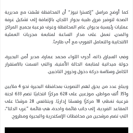
كما أوضح مراسل “إكسترا نيوز” أن المحافظة نسّقت مع مديرية
الصحة لتوفير فرق طبية بجوار اللجان، بالإضافة إلى تشكيل غرفة
عمليات رئيسية بديوان عام المحافظة وغرف فرعية بجميع المراكز
والمدن، تعمل على مدار الساعة لمتابعة مجريات العملية
الانتخابية والتعامل الفوري مع أي طارئ.
وفي السياق ذاته، أجرى اللواء محمد عمارة، مدير أمن البحيرة،
جولة ميدانية لمتابعة الحالة الأمنية، والتي اتسمت بالاستقرار
الكامل وسلاسة حركة دخول وخروج الناخبين.
ويبلغ عدد من يحق لهم التصويت بمحافظة البحيرة نحو 4 ملايين
و351 ألف مواطن، موزعين على 628 مركزًا انتخابيًا تضم 633 لجنة
فرعية تغطي 18 مركزًا وقسمًا إداريًا. ويتنافس 28 مرشحًا على
المقاعد الفردية، إلى جانب قائمة واحدة، هي قائمة “غرب الدلتا”،
التي تضم مرشحين من محافظات الإسكندرية والبحيرة ومطروح.