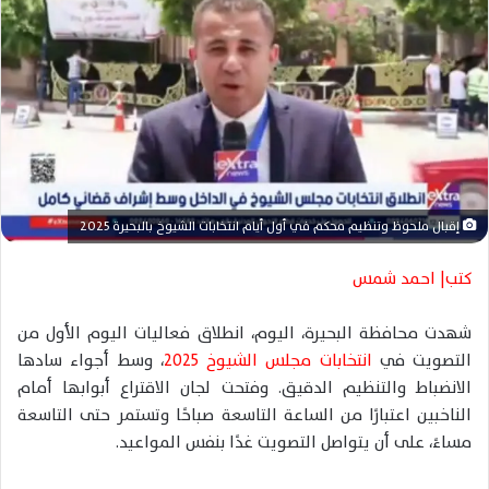
ر
ي
د
ا
إ
ل
ك
ت
إقبال ملحوظ وتنظيم محكم في أول أيام انتخابات الشيوخ بالبحيرة 2025
ر
و
كتب| احمد شمس
ن
ي
شهدت محافظة البحيرة، اليوم، انطلاق فعاليات اليوم الأول من
ا
التصويت في
انتخابات مجلس الشيوخ 2025
، وسط أجواء سادها
الانضباط والتنظيم الدقيق. وفتحت لجان الاقتراع أبوابها أمام
الناخبين اعتبارًا من الساعة التاسعة صباحًا وتستمر حتى التاسعة
مساءً، على أن يتواصل التصويت غدًا بنفس المواعيد.