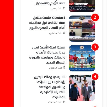
حتى الزَّواجِ والاستقرار
منذ يومين
5 سقطات كشفت منتحل
صفة القاضي قبل محاكمته
أمام القضاء المصري اليوم
منذ ساعتين
رسميًا رابطة الأندية تعلن
جدول مباريات الأهلي
والزمالك وبيراميدز بالدوري
الممتاز الجديد
منذ ساعتين
السيسي وملك البحرين
يؤكدان تعزيز الشراكة
والتنسيق لمواجهة
التحديات الإقليمية
المشتركة
منذ 3 ساعات