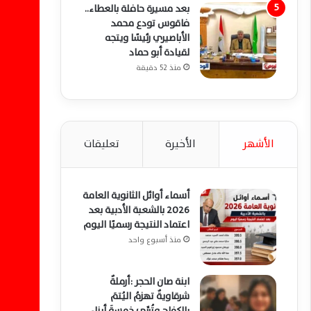
بعد مسيرة حافلة بالعطاء..
فاقوس تودع محمد
الأباصيري رئيسًا ويتجه
لقيادة أبو حماد
منذ 52 دقيقة
الأشهر
الأخيرة
تعليقات
أسماء أوائل الثانوية العامة
2026 بالشعبة الأدبية بعد
اعتماد النتيجة رسميًا اليوم
منذ أسبوع واحد
ابنة صان الحجر :أرملةٌ
شرقاويةٌ تهزمُ اليُتمَ
بالكفاحِ وتُربِّي خمسةَ أبناءٍ