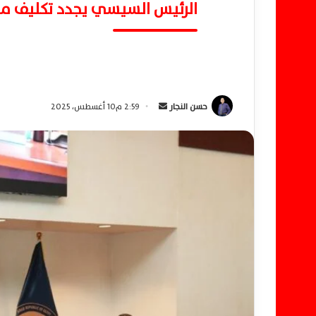
الرئيس السيسي يجدد تكليف محمد
حسن النجار
أ
2:59 م10 أغسطس، 2025
ر
س
ل
ب
ر
ي
د
ا
إ
ل
ك
ت