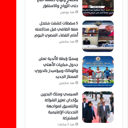
حتى الزَّواجِ والاستقرار
منذ يومين
5 سقطات كشفت منتحل
صفة القاضي قبل محاكمته
أمام القضاء المصري اليوم
منذ ساعتين
رسميًا رابطة الأندية تعلن
جدول مباريات الأهلي
والزمالك وبيراميدز بالدوري
الممتاز الجديد
منذ ساعتين
السيسي وملك البحرين
يؤكدان تعزيز الشراكة
والتنسيق لمواجهة
التحديات الإقليمية
المشتركة
منذ 3 ساعات