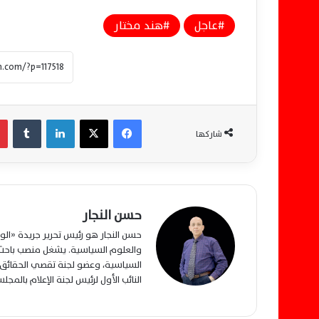
عاجل
هند مختار
فيسبوك
‫X
لينكدإن
‏Tumblr
شاركها
حسن النجار
حسن النجار هو رئيس تحرير جريدة «ا
والعلوم السياسية. يشغل منصب باحث م
السياسية، وعضو لجنة تقصي الحقائق ب
النائب الأول لرئيس لجنة الإعلام بالمج