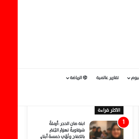
ليوم
تقارير عالمية
الرياضة
الاكثر قراءة
ابنة صان الحجر :أرملةٌ
شرقاويةٌ تهزمُ اليُتمَ
بالكفاحِ وتُربِّي خمسةَ أبناءٍ