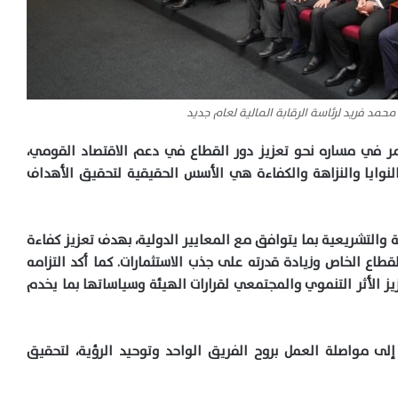
حمد فريد لرئاسة الرقابة المالية لعام جديد
تمر في مساره نحو تعزيز دور القطاع في دعم الاقتصاد القومي،
لنوايا والنزاهة والكفاءة هي الأسس الحقيقية لتحقيق الأهداف
 والتشريعية بما يتوافق مع المعايير الدولية، بهدف تعزيز كفاءة
طاع الخاص وزيادة قدرته على جذب الاستثمارات. كما أكد التزامه
يز الأثر التنموي والمجتمعي لقرارات الهيئة وسياساتها بما يخدم
إلى مواصلة العمل بروح الفريق الواحد وتوحيد الرؤية، لتحقيق
الملك سلمان وولي العهد يهنئان الرئيس